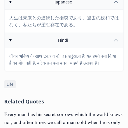
Japanese
人生は未来との連続した衝突であり、過去の総和では
なく、私たちが望む存在である。
Hindi
जीवन भविष्य के साथ टकराव की एक श्रृंखला है; यह हमने क्या किया
है का योग नहीं है, बल्कि हम क्या बनना चाहते हैं उसका है।
Life
Related Quotes
Every man has his secret sorrows which the world knows
not; and often times we call a man cold when he is only