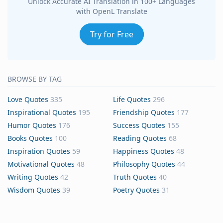
Unlock Accurate AI Translation in 100+ Languages
with OpenL Translate
Try for Free
BROWSE BY TAG
Love Quotes
335
Life Quotes
296
Inspirational Quotes
195
Friendship Quotes
177
Humor Quotes
176
Success Quotes
155
Books Quotes
100
Reading Quotes
68
Inspiration Quotes
59
Happiness Quotes
48
Motivational Quotes
48
Philosophy Quotes
44
Writing Quotes
42
Truth Quotes
40
Wisdom Quotes
39
Poetry Quotes
31