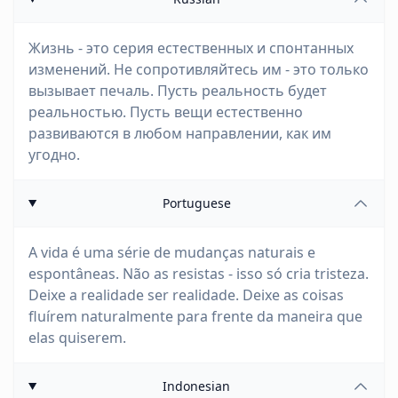
Жизнь - это серия естественных и спонтанных
изменений. Не сопротивляйтесь им - это только
вызывает печаль. Пусть реальность будет
реальностью. Пусть вещи естественно
развиваются в любом направлении, как им
угодно.
Portuguese
A vida é uma série de mudanças naturais e
espontâneas. Não as resistas - isso só cria tristeza.
Deixe a realidade ser realidade. Deixe as coisas
fluírem naturalmente para frente da maneira que
elas quiserem.
Indonesian