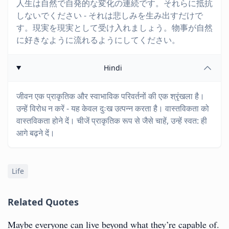
人生は自然で自発的な変化の連続です。それらに抵抗
しないでください - それは悲しみを生み出すだけで
す。現実を現実として受け入れましょう。物事が自然
に好きなように流れるようにしてください。
Hindi
जीवन एक प्राकृतिक और स्वाभाविक परिवर्तनों की एक श्रृंखला है।
उन्हें विरोध न करें - यह केवल दुःख उत्पन्न करता है। वास्तविकता को
वास्तविकता होने दें। चीजें प्राकृतिक रूप से जैसे चाहें, उन्हें स्वत: ही
आगे बढ़ने दें।
Life
Related Quotes
Maybe everyone can live beyond what they’re capable of.