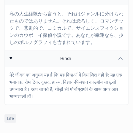
私の人生経験から言うと、それはジャンルに分けられ
たものではありません。それは恐ろしく、ロマンチッ
クで、悲劇的で、コミカルで、サイエンスフィクショ
ンのカウボーイ探偵小説です。あなたが幸運なら、少
しのポルノグラフィも含まれています。
Hindi
मेरे जीवन का अनुभव यह है कि यह विधाओं में विभाजित नहीं है; यह एक
भयानक, रोमांटिक, दुखद, हास्य, विज्ञान-फिक्शन काउबॉय जासूसी
उपन्यास है। आप जानते हैं, थोड़ी सी पोर्नोग्राफी के साथ अगर आप
भाग्यशाली हों।
Life