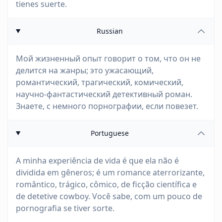
tienes suerte.
Russian
Мой жизненный опыт говорит о том, что он не
делится на жанры; это ужасающий,
романтический, трагический, комический,
научно-фантастический детективный роман.
Знаете, с немного порнографии, если повезет.
Portuguese
A minha experiência de vida é que ela não é
dividida em gêneros; é um romance aterrorizante,
romântico, trágico, cômico, de ficção científica e
de detetive cowboy. Você sabe, com um pouco de
pornografia se tiver sorte.