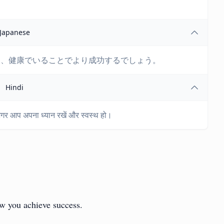
Japanese
し、健康でいることでより成功するでしょう。
Hindi
र आप अपना ध्यान रखें और स्वस्थ हो।
ow you achieve success.