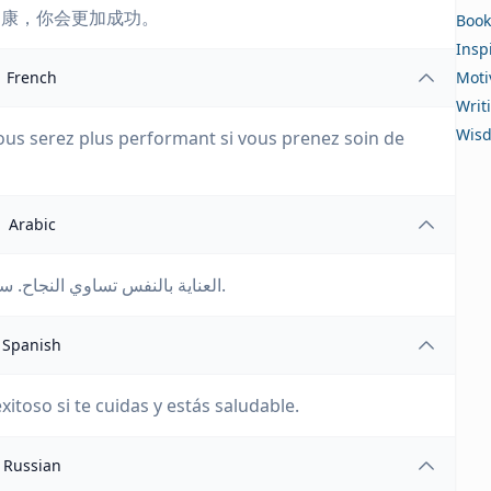
健康，你会更加成功。
Book
Insp
French
Moti
Writ
Wis
Vous serez plus performant si vous prenez soin de
Arabic
العناية بالنفس تساوي النجاح. ستكون أكثر نجاحًا إذا قمت بالعناية بنفسك وكنت صحيًا.
Spanish
xitoso si te cuidas y estás saludable.
Russian