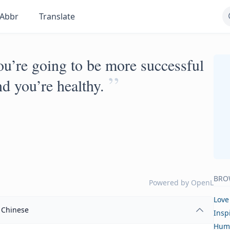
Abbr
Translate
ou’re going to be more successful
”
nd you’re healthy.
BRO
Powered by
OpenL
Love
Chinese
Insp
Hum