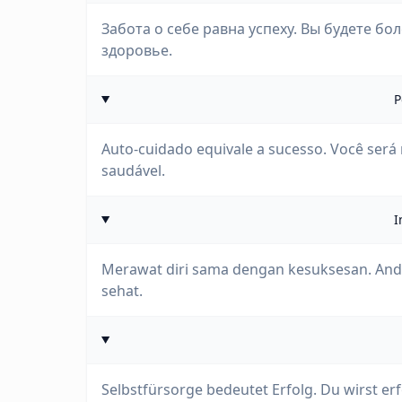
Забота о себе равна успеху. Вы будете бо
здоровье.
P
Auto-cuidado equivale a sucesso. Você será
saudável.
I
Merawat diri sama dengan kesuksesan. Anda
sehat.
Selbstfürsorge bedeutet Erfolg. Du wirst erf