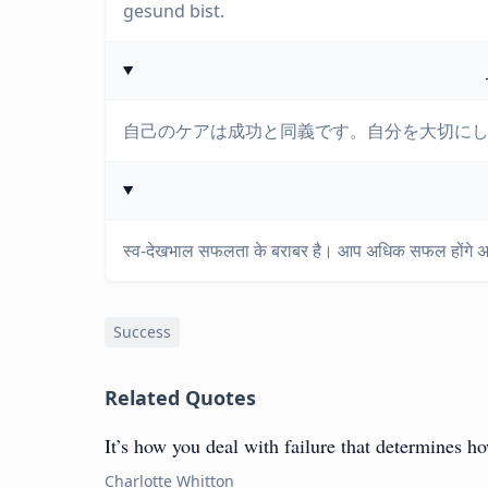
gesund bist.
自己のケアは成功と同義です。自分を大切に
स्व-देखभाल सफलता के बराबर है। आप अधिक सफल होंगे अग
Success
Related Quotes
It’s how you deal with failure that determines h
Charlotte Whitton