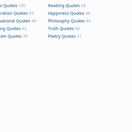
s Quotes
100
Reading Quotes
68
iration Quotes
59
Happiness Quotes
48
vational Quotes
48
Philosophy Quotes
44
ing Quotes
42
Truth Quotes
40
dom Quotes
39
Poetry Quotes
31