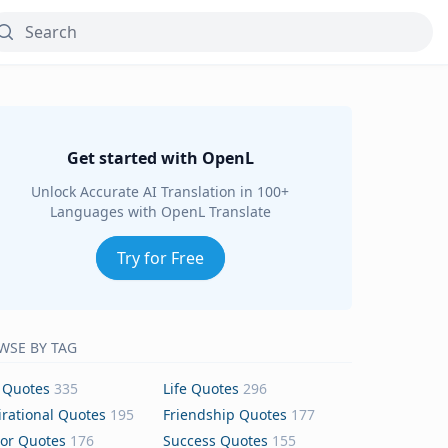
Get started with OpenL
Unlock Accurate AI Translation in 100+
Languages with OpenL Translate
Try for Free
WSE BY TAG
 Quotes
335
Life Quotes
296
irational Quotes
195
Friendship Quotes
177
or Quotes
176
Success Quotes
155