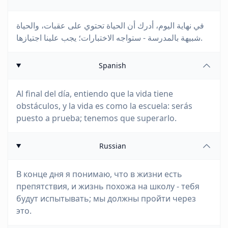
في نهاية اليوم، أدرك أن الحياة تحتوي على عقبات، والحياة
شبيهة بالمدرسة - ستواجه الاختبارات؛ يجب علينا اجتيازها.
Spanish
Al final del día, entiendo que la vida tiene
obstáculos, y la vida es como la escuela: serás
puesto a prueba; tenemos que superarlo.
Russian
В конце дня я понимаю, что в жизни есть
препятствия, и жизнь похожа на школу - тебя
будут испытывать; мы должны пройти через
это.