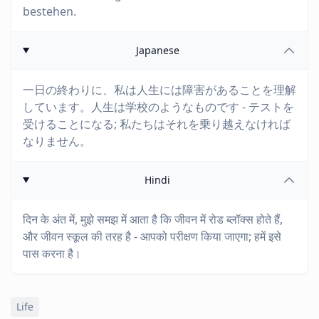
bestehen.
Japanese
一日の終わりに、私は人生には障害があることを理解
しています。人生は学校のようなものです - テストを
受けることになる; 私たちはそれを乗り越えなければ
なりません。
Hindi
दिन के अंत में, मुझे समझ में आता है कि जीवन में रोड ब्लॉक्स होते हैं,
और जीवन स्कूल की तरह है - आपको परीक्षण किया जाएगा; हमें इसे
पास करना है।
Life