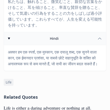
私たちは、触れること、微笑むこと、親切な言葉をか
けること、耳を傾けること、率直な賛辞を贈ること、
そして気遣いの行為をすることの力をしばしば過小評
価しています。これらすべてが、人生を変える可能性
を持っています。
Hindi
अक्सर हम एक स्पर्श, एक मुस्कान, एक दयालु शब्द, एक सुनने वाला
कान, एक ईमानदार प्रशंसा, या सबसे छोटे सहानुभूति के शक्ति को
अनावश्यक रूप से कम मानते हैं, जो सभी का जीवन बदल सकते हैं।
Life
Related Quotes
Life is either a daring adventure or nothing at all.