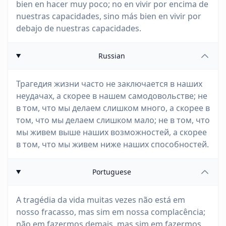
bien en hacer muy poco; no en vivir por encima de
nuestras capacidades, sino más bien en vivir por
debajo de nuestras capacidades.
Russian
Трагедия жизни часто не заключается в наших
неудачах, а скорее в нашем самодовольстве; не
в том, что мы делаем слишком много, а скорее в
том, что мы делаем слишком мало; не в том, что
мы живем выше наших возможностей, а скорее
в том, что мы живем ниже наших способностей.
Portuguese
A tragédia da vida muitas vezes não está em
nosso fracasso, mas sim em nossa complacência;
não em fazermos demais, mas sim em fazermos