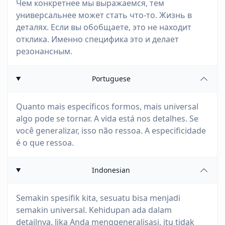
Чем конкретнее мы выражаемся, тем
универсальнее может стать что-то. Жизнь в
деталях. Если вы обобщаете, это не находит
отклика. Именно специфика это и делает
резонансным.
Portuguese
Quanto mais específicos formos, mais universal
algo pode se tornar. A vida está nos detalhes. Se
você generalizar, isso não ressoa. A especificidade
é o que ressoa.
Indonesian
Semakin spesifik kita, sesuatu bisa menjadi
semakin universal. Kehidupan ada dalam
detailnya. Jika Anda menggeneralisasi, itu tidak