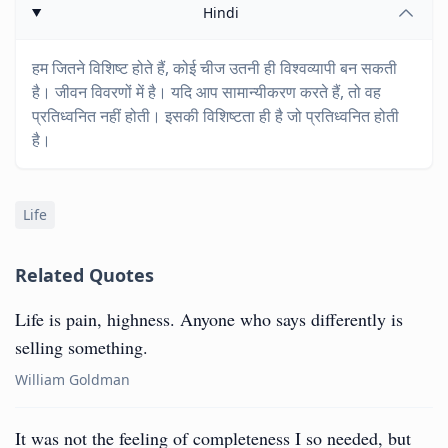
Hindi
हम जितने विशिष्ट होते हैं, कोई चीज उतनी ही विश्वव्यापी बन सकती
है। जीवन विवरणों में है। यदि आप सामान्यीकरण करते हैं, तो वह
प्रतिध्वनित नहीं होती। इसकी विशिष्टता ही है जो प्रतिध्वनित होती
है।
Life
Related Quotes
Life is pain, highness. Anyone who says differently is
selling something.
William Goldman
It was not the feeling of completeness I so needed, but