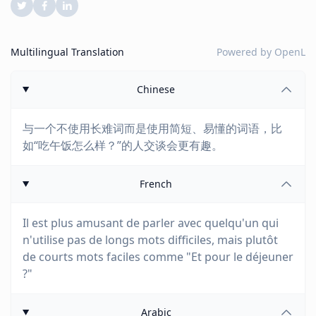
Multilingual Translation
Powered by
OpenL
Chinese
与一个不使用长难词而是使用简短、易懂的词语，比
如“吃午饭怎么样？”的人交谈会更有趣。
French
Il est plus amusant de parler avec quelqu'un qui
n'utilise pas de longs mots difficiles, mais plutôt
de courts mots faciles comme "Et pour le déjeuner
?"
Arabic