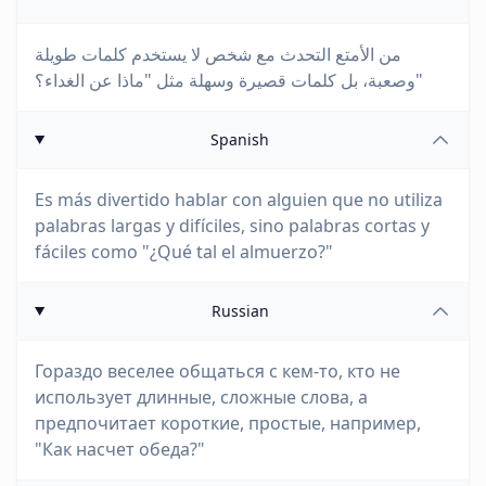
من الأمتع التحدث مع شخص لا يستخدم كلمات طويلة
وصعبة، بل كلمات قصيرة وسهلة مثل "ماذا عن الغداء؟"
Spanish
Es más divertido hablar con alguien que no utiliza
palabras largas y difíciles, sino palabras cortas y
fáciles como "¿Qué tal el almuerzo?"
Russian
Гораздо веселее общаться с кем-то, кто не
использует длинные, сложные слова, а
предпочитает короткие, простые, например,
"Как насчет обеда?"