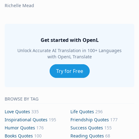
Richelle Mead
Get started with OpenL
Unlock Accurate AI Translation in 100+ Languages
with OpenL Translate
Try for Free
BROWSE BY TAG
Love Quotes
335
Life Quotes
296
Inspirational Quotes
195
Friendship Quotes
177
Humor Quotes
176
Success Quotes
155
Books Quotes
100
Reading Quotes
68