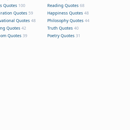
s Quotes
100
Reading Quotes
68
iration Quotes
59
Happiness Quotes
48
vational Quotes
48
Philosophy Quotes
44
ing Quotes
42
Truth Quotes
40
dom Quotes
39
Poetry Quotes
31