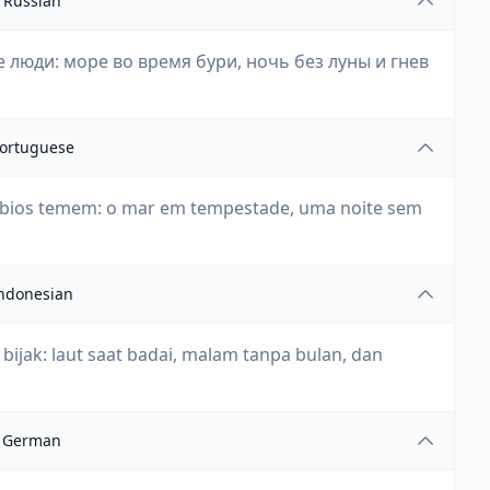
Russian
 люди: море во время бури, ночь без луны и гнев
ortuguese
sábios temem: o mar em tempestade, uma noite sem
ndonesian
bijak: laut saat badai, malam tanpa bulan, dan
German