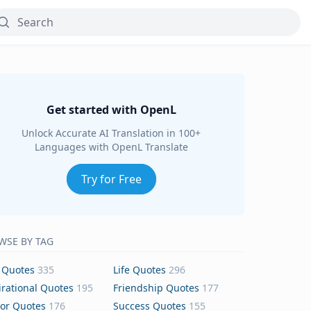
Get started with OpenL
Unlock Accurate AI Translation in 100+
Languages with OpenL Translate
Try for Free
WSE BY TAG
 Quotes
335
Life Quotes
296
irational Quotes
195
Friendship Quotes
177
or Quotes
176
Success Quotes
155