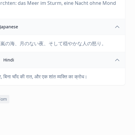
 fürchten: das Meer im Sturm, eine Nacht ohne Mond
Japanese
：嵐の海、月のない夜、そして穏やかな人の怒り。
Hindi
ुद्र, बिना चाँद की रात, और एक शांत व्यक्ति का क्रोध।
dom