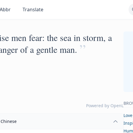
Abbr
Translate
ise men fear: the sea in storm, a
”
anger of a gentle man.
BRO
Powered by
OpenL
Love
Chinese
Insp
Hum