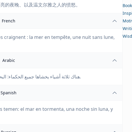
月亮的夜晚、以及温文尔雅之人的愤怒。
Book
Insp
French
Moti
Writ
Wis
s craignent : la mer en tempête, une nuit sans lune,
Arabic
هناك ثلاثة أشياء يخشاها جميع الحكماء: البحر في العاصفة، وليلة بلا قمر، وغضب الرجل اللطيف.
Spanish
s temen: el mar en tormenta, una noche sin luna, y