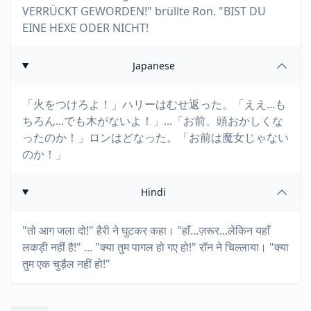
VERRÜCKT GEWORDEN!" brüllte Ron. "BIST DU
EINE HEXE ODER NICHT!
Japanese
「火をつけろよ！」ハリーはむせ返った。「ええ...も
ちろん...でも木がないよ！」...「お前、頭おかしくな
ったのか！」ロンはどなった。「お前は魔女じゃない
のか！」
Hindi
"तो आग जला दो!" हैरी ने घुटकर कहा। "हाँ...ज़रूर...लेकिन यहाँ
लकड़ी नहीं है!" ... "क्या तुम पागल हो गए हो!" रॉन ने चिल्लाया। "क्या
तुम एक चुड़ैल नहीं हो!"