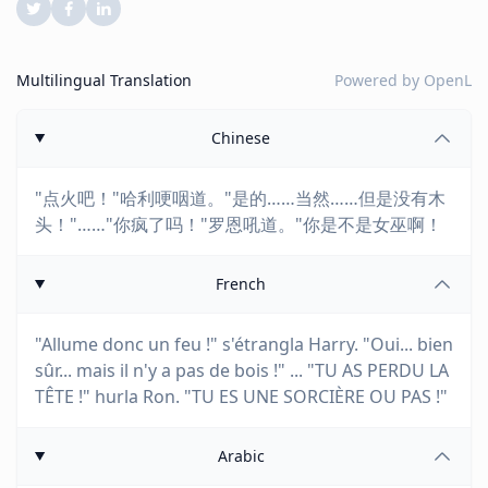
Multilingual Translation
Powered by
OpenL
Chinese
"点火吧！"哈利哽咽道。"是的……当然……但是没有木
头！"……"你疯了吗！"罗恩吼道。"你是不是女巫啊！
French
"Allume donc un feu !" s'étrangla Harry. "Oui... bien
sûr... mais il n'y a pas de bois !" ... "TU AS PERDU LA
TÊTE !" hurla Ron. "TU ES UNE SORCIÈRE OU PAS !"
Arabic