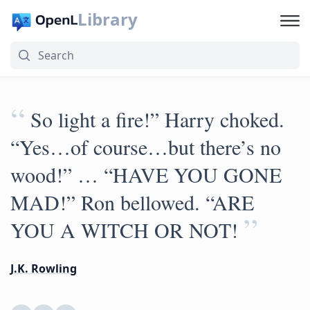
Library
“
So light a fire!” Harry choked.
“Yes…of course…but there’s no
wood!” … “HAVE YOU GONE
MAD!” Ron bellowed. “ARE
”
YOU A WITCH OR NOT!
J.K. Rowling