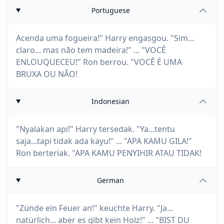
Portuguese
Acenda uma fogueira!" Harry engasgou. "Sim...
claro... mas não tem madeira!" ... "VOCÊ
ENLOUQUECEU!" Ron berrou. "VOCÊ É UMA
BRUXA OU NÃO!
Indonesian
"Nyalakan api!" Harry tersedak. "Ya...tentu
saja...tapi tidak ada kayu!" ... "APA KAMU GILA!"
Ron berteriak. "APA KAMU PENYIHIR ATAU TIDAK!
German
"Zünde ein Feuer an!" keuchte Harry. "Ja...
natürlich... aber es gibt kein Holz!" ... "BIST DU