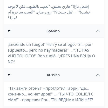
إشعل نارًا!" هاري يختنق. "نعم... بالطبع... لكن لا يوجد
خشب!" ... "هل جننتَ؟!" رون صاح. "ألستِ ساحرة أم
ماذا؟!
Spanish
¡Enciende un fuego!" Harry se ahogó. "Sí... por
supuesto... pero no hay madera!" ... "¿TE HAS
VUELTO LOCO!" Ron rugió. "¿ERES UNA BRUJA O
NO!
Russian
"Так зажги огонь!" - проглотил Гарри. "Да...
конечно... но нет дров!" ... "ТЫ ЧТО, СОШЕЛ С
УМА!" - проревел Рон. "ТЫ ВЕДЬМА ИЛИ НЕТ!