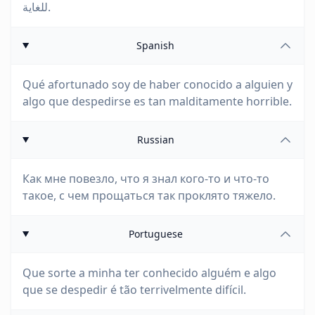
للغاية.
Spanish
Qué afortunado soy de haber conocido a alguien y
algo que despedirse es tan malditamente horrible.
Russian
Как мне повезло, что я знал кого-то и что-то
такое, с чем прощаться так проклято тяжело.
Portuguese
Que sorte a minha ter conhecido alguém e algo
que se despedir é tão terrivelmente difícil.