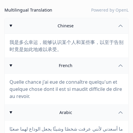
Multilingual Translation
Powered by
OpenL
Chinese
我是多么幸运，能够认识某个人和某些事，以至于告别
时竟是如此地难以承受。
French
Quelle chance j'ai eue de connaître quelqu'un et
quelque chose dont il est si maudit difficile de dire
au revoir.
Arabic
ما أسعدني لأنني عرفت شخصًا وشيئًا يجعل الوداع لهما صعبًا