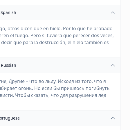
Spanish
o, otros dicen que en hielo. Por lo que he probado
eren el fuego. Pero si tuviera que perecer dos veces,
 decir que para la destrucción, el hielo también es
Russian
е, Другие – что во льду. Исходя из того, что я
выбирает огонь. Но если бы пришлось погибнуть
висти, Чтобы сказать, что для разрушения лед
ortuguese