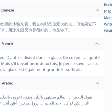
Book
Chinese
Insp
Moti
对欲望的体验来看，我支持那些偏爱火的人。但如果它不
Writ
以说，用冰来毁灭也是很好的，也足够了。
Wis
French
eu, D'autres disent dans la glace. De ce que j'ai goûté
. Mais s'il devait périr deux fois, Je pense savoir assez
, la glace Est également grande Et suffirait.
Arabic
يقول البعض إن العالم سينتهي بالنار، ويقول آخرون بالجلي
النار. لكن لو كان لا بد للعالم أن يزول مرتين، أظن أنني 