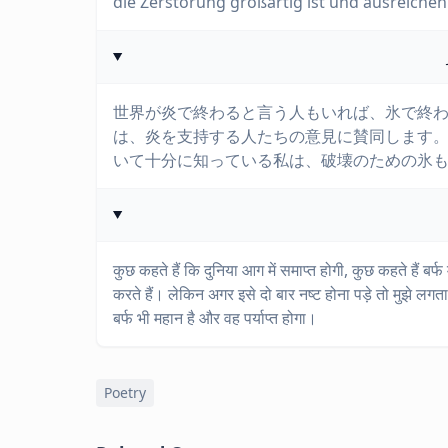
die Zerstörung großartig ist und ausreiche
世界が炎で終わると言う人もいれば、氷で終
は、炎を支持する人たちの意見に賛同します
いて十分に知っている私は、破壊のための氷
कुछ कहते हैं कि दुनिया आग में समाप्त होगी, कुछ कहते हैं बर्फ
करते हैं। लेकिन अगर इसे दो बार नष्ट होना पड़े तो मुझे लगता ह
बर्फ भी महान है और वह पर्याप्त होगा।
Poetry