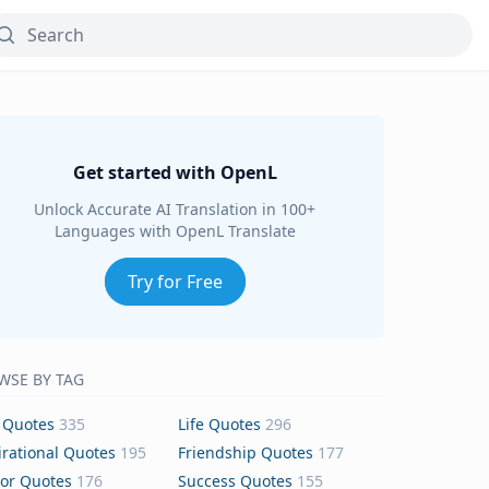
Get started with OpenL
Unlock Accurate AI Translation in 100+
Languages with OpenL Translate
Try for Free
WSE BY TAG
 Quotes
335
Life Quotes
296
irational Quotes
195
Friendship Quotes
177
or Quotes
176
Success Quotes
155