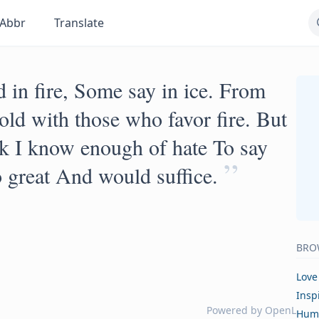
Abbr
Translate
 in fire, Some say in ice. From
hold with those who favor fire. But
hink I know enough of hate To say
”
so great And would suffice.
BRO
Love
Insp
Powered by
OpenL
Hum