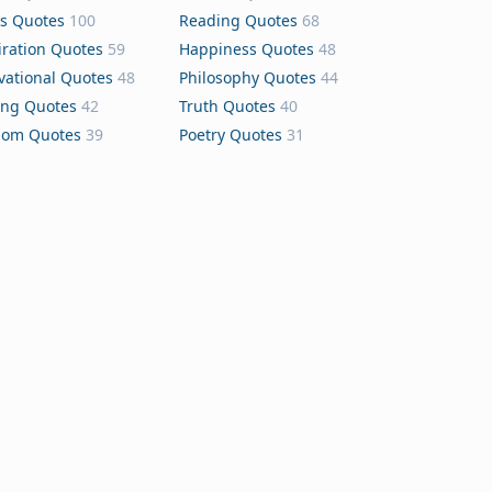
s Quotes
100
Reading Quotes
68
iration Quotes
59
Happiness Quotes
48
vational Quotes
48
Philosophy Quotes
44
ing Quotes
42
Truth Quotes
40
dom Quotes
39
Poetry Quotes
31