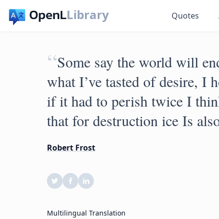
Library
Quotes
“
Some say the world will end
what I’ve tasted of desire, I 
if it had to perish twice I t
that for destruction ice Is al
Robert Frost
Multilingual Translation