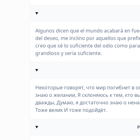
Algunos dicen que el mundo acabará en fueg
del deseo, me inclino por aquellos que prefi
creo que sé lo suficiente del odio como para
grandioso y sería suficiente.
Некоторые говорят, что мир погибнет в огн
знаю о желании, Я склоняюсь к тем, кто 
дважды, Думаю, я достаточно знаю о нена
Тоже велик И тоже подойдёт.
P