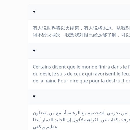
有人说世界将以火结束，有人说将以冰。从我
得不毁灭两次，我想我对恨已经足够了解，可
Certains disent que le monde finira dans le f
du désir, Je suis de ceux qui favorisent le feu
de la haine Pour dire que pour la destruction
د. من تجربتي الشخصية مع الرغبة، أنا مع من يفضلون
عرفت كفاية عن الكراهية لأقول إن الجليد للدمار أيضًا
عظيم ويكفي.