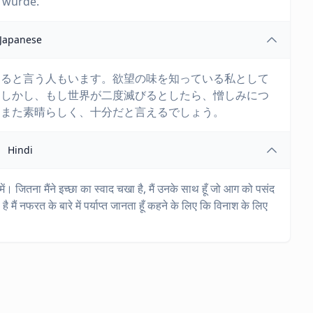
n würde.
Japanese
わると言う人もいます。欲望の味を知っている私として
。しかし、もし世界が二度滅びるとしたら、憎しみにつ
もまた素晴らしく、十分だと言えるでしょう。
Hindi
 में। जितना मैंने इच्छा का स्वाद चखा है, मैं उनके साथ हूँ जो आग को पसंद
ै मैं नफरत के बारे में पर्याप्त जानता हूँ कहने के लिए कि विनाश के लिए