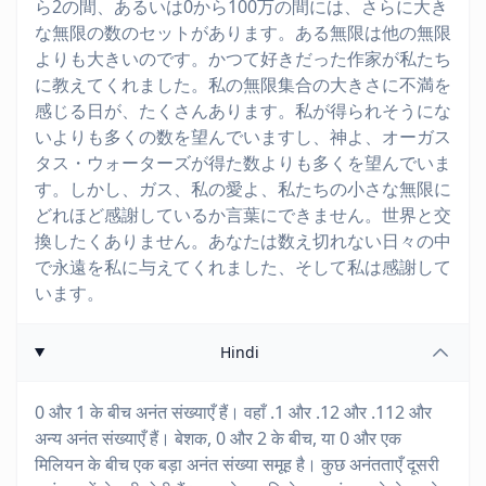
ら2の間、あるいは0から100万の間には、さらに大き
な無限の数のセットがあります。ある無限は他の無限
よりも大きいのです。かつて好きだった作家が私たち
に教えてくれました。私の無限集合の大きさに不満を
感じる日が、たくさんあります。私が得られそうにな
いよりも多くの数を望んでいますし、神よ、オーガス
タス・ウォーターズが得た数よりも多くを望んでいま
す。しかし、ガス、私の愛よ、私たちの小さな無限に
どれほど感謝しているか言葉にできません。世界と交
換したくありません。あなたは数え切れない日々の中
で永遠を私に与えてくれました、そして私は感謝して
います。
Hindi
0 और 1 के बीच अनंत संख्याएँ हैं। वहाँ .1 और .12 और .112 और
अन्य अनंत संख्याएँ हैं। बेशक, 0 और 2 के बीच, या 0 और एक
मिलियन के बीच एक बड़ा अनंत संख्या समूह है। कुछ अनंतताएँ दूसरी