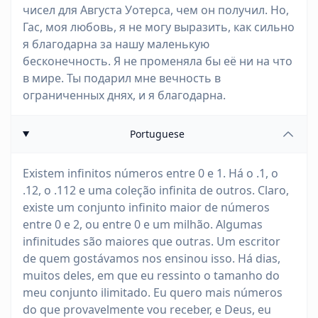
чисел для Августа Уотерса, чем он получил. Но,
Гас, моя любовь, я не могу выразить, как сильно
я благодарна за нашу маленькую
бесконечность. Я не променяла бы её ни на что
в мире. Ты подарил мне вечность в
ограниченных днях, и я благодарна.
Portuguese
Existem infinitos números entre 0 e 1. Há o .1, o
.12, o .112 e uma coleção infinita de outros. Claro,
existe um conjunto infinito maior de números
entre 0 e 2, ou entre 0 e um milhão. Algumas
infinitudes são maiores que outras. Um escritor
de quem gostávamos nos ensinou isso. Há dias,
muitos deles, em que eu ressinto o tamanho do
meu conjunto ilimitado. Eu quero mais números
do que provavelmente vou receber, e Deus, eu