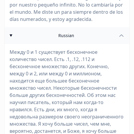
por nuestro pequeño infinito. No lo cambiaría por
el mundo. Me diste un para siempre dentro de los
días numerados, y estoy agradecida.
Russian
Между 0 и 1 существует бесконечное
количество чисел. Есть .1, .12, .112 и
бесконечное множество других. Конечно,
между 0 и 2, или между 0 и миллионом,
находится еще большее бесконечное
множество чисел. Некоторые бесконечности
больше других бесконечностей. Об этом нас
научил писатель, который нам когда-то
нравился. Есть дни, их много, когда я
недовольна размером своего неограниченного
множества. Я хочу больше чисел, чем мне,
вероятно, достанется, и Боже, я хочу больше