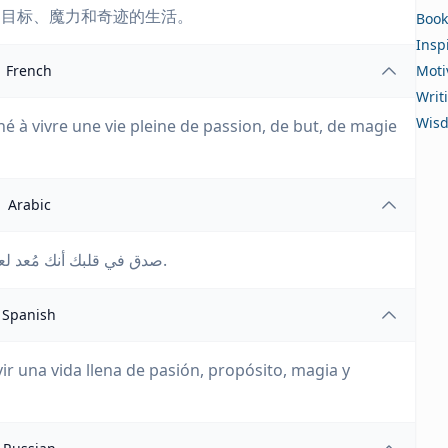
、目标、魔力和奇迹的生活。
Book
Insp
French
Moti
Writ
Wis
é à vivre une vie pleine de passion, de but, de magie
Arabic
صدق في قلبك أنك مُعد لعيش حياة مليئة بالشغف، الهدف، السحر، والمعجزات.
Spanish
ir una vida llena de pasión, propósito, magia y