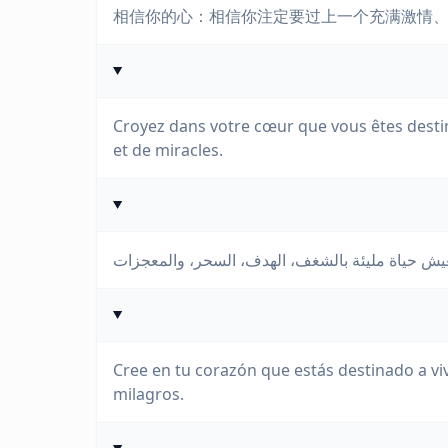
相信你的心：相信你注定要过上一个充满激情
Croyez dans votre cœur que vous êtes destin
et de miracles.
Cree en tu corazón que estás destinado a viv
milagros.