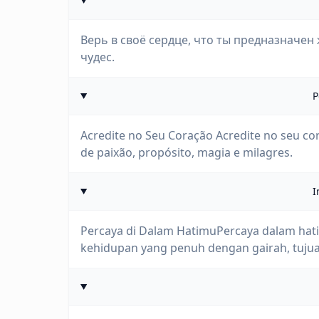
Верь в своё сердце, что ты предназначен
чудес.
P
Acredite no Seu Coração Acredite no seu cor
de paixão, propósito, magia e milagres.
I
Percaya di Dalam HatimuPercaya dalam hat
kehidupan yang penuh dengan gairah, tujua