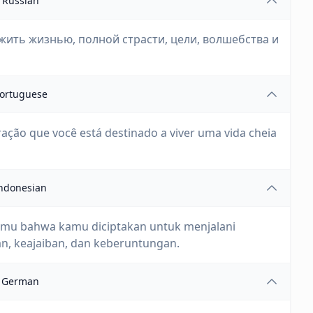
Russian
 жить жизнью, полной страсти, цели, волшебства и
ortuguese
ação que você está destinado a viver uma vida cheia
ndonesian
imu bahwa kamu diciptakan untuk menjalani
n, keajaiban, dan keberuntungan.
German