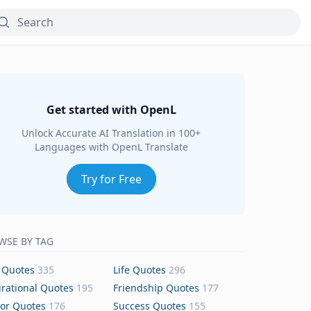
Get started with OpenL
Unlock Accurate AI Translation in 100+
Languages with OpenL Translate
Try for Free
WSE BY TAG
 Quotes
335
Life Quotes
296
irational Quotes
195
Friendship Quotes
177
or Quotes
176
Success Quotes
155