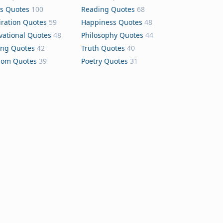
s Quotes
100
Reading Quotes
68
iration Quotes
59
Happiness Quotes
48
vational Quotes
48
Philosophy Quotes
44
ing Quotes
42
Truth Quotes
40
dom Quotes
39
Poetry Quotes
31