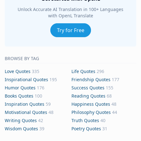
Unlock Accurate AI Translation in 100+ Languages
with OpenL Translate
Try for Free
BROWSE BY TAG
Love Quotes
335
Life Quotes
296
Inspirational Quotes
195
Friendship Quotes
177
Humor Quotes
176
Success Quotes
155
Books Quotes
100
Reading Quotes
68
Inspiration Quotes
59
Happiness Quotes
48
Motivational Quotes
48
Philosophy Quotes
44
Writing Quotes
42
Truth Quotes
40
Wisdom Quotes
39
Poetry Quotes
31