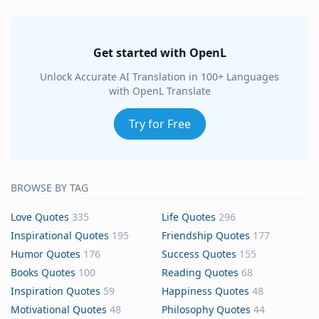
Get started with OpenL
Unlock Accurate AI Translation in 100+ Languages
with OpenL Translate
Try for Free
BROWSE BY TAG
Love Quotes
335
Life Quotes
296
Inspirational Quotes
195
Friendship Quotes
177
Humor Quotes
176
Success Quotes
155
Books Quotes
100
Reading Quotes
68
Inspiration Quotes
59
Happiness Quotes
48
Motivational Quotes
48
Philosophy Quotes
44