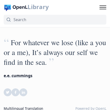
Library
“
For whatever we lose (like a you
or a me), It’s always our self we
”
find in the sea.
e.e. cummings
Multilingual Translation
Powered by
OpenL