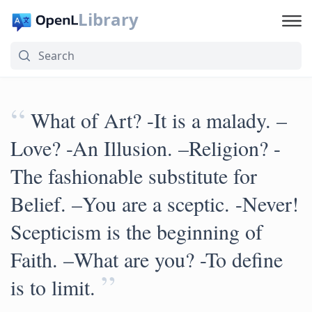
Library
“
What of Art? -It is a malady. –
Love? -An Illusion. –Religion? -
The fashionable substitute for
Belief. –You are a sceptic. -Never!
Scepticism is the beginning of
Faith. –What are you? -To define
”
is to limit.