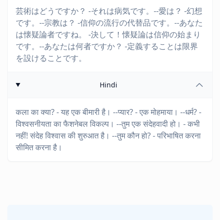
芸術はどうですか？ -それは病気です。--愛は？ -幻想
です。--宗教は？ -信仰の流行の代替品です。--あなた
は懐疑論者ですね。 -決して！懐疑論は信仰の始まり
です。--あなたは何者ですか？ -定義することは限界
を設けることです。
Hindi
कला का क्या? - यह एक बीमारी है। --प्यार? - एक मोहमाया। --धर्म? -
विश्वसनीयता का फैशनेबल विकल्प। --तुम एक संदेहवादी हो। - कभी
नहीं! संदेह विश्वास की शुरुआत है। --तुम कौन हो? - परिभाषित करना
सीमित करना है।