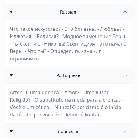
Russian
Что такое искусство? - Это болезнь. - Любовь? -
Иллюзия. - Религия? - Модное замещение Веры.
- Ты скептик. - Никогда! Скептицизм - это начало
Веры. - Что ты? - Определить - значит
ограничить.
Portuguese
Arte? - É uma doença. --Amor? - Uma ilusão. --
Religião? - O substituto na moda para a crença. --
Você é um cético. - Nunca! O ceticismo é o início
da fé. --O que você é? - Definir é limitar.
Indonesian