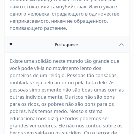
нам о стоках или самоубийствах. Или о ужасе
одного человека, страдающего в одиночестве,
неприкасаемого, никем не обращенного,
поливающего растение.
Portuguese
Existe uma solidão neste mundo tão grande que
você pode vê-la no movimento lento dos
ponteiros de um relógio. Pessoas tão cansadas,
mutiladas seja pelo amor ou pela falta dele. As
pessoas simplesmente não são boas umas com as
outras individualmente. Os ricos não são bons
para os ricos, os pobres não são bons para os
pobres. Nós temos medo. Nosso sistema
educacional nos diz que todos podemos ser
grandes vencedores. Ele não nos contou sobre os
becos sem saída ou os suicídios. Ou o terror de