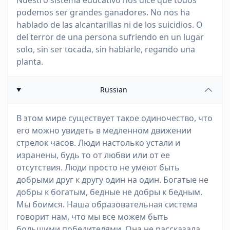
Nuestro sistema educativo nos dice que todos
podemos ser grandes ganadores. No nos ha
hablado de las alcantarillas ni de los suicidios. O
del terror de una persona sufriendo en un lugar
solo, sin ser tocada, sin hablarle, regando una
planta.
Russian
В этом мире существует такое одиночество, что
его можно увидеть в медленном движении
стрелок часов. Люди настолько устали и
изранены, будь то от любви или от ее
отсутствия. Люди просто не умеют быть
добрыми друг к другу один на один. Богатые не
добры к богатым, бедные не добры к бедным.
Мы боимся. Наша образовательная система
говорит нам, что мы все можем быть
большими победителями. Она не рассказала