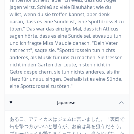
Hinterhof schießt, aber ich weiß, dass du Vögel
jagen wirst. Schieß so viele Blauhäher, wie du
willst, wenn du sie treffen kannst, aber denk
daran, dass es eine Sünde ist, eine Spottdrossel zu
töten." Das war das einzige Mal, dass ich Atticus
sagen hörte, dass es eine Sünde sei, etwas zu tun,
und ich fragte Miss Maudie danach. "Dein Vater
hat recht", sagte sie. "Spottdrosseln tun nichts
anderes, als Musik für uns zu machen. Sie fressen
nicht in den Gärten der Leute, nisten nicht in
Getreidespeichern, sie tun nichts anderes, als ihr
Herz für uns zu singen. Deshalb ist es eine Sünde,
eine Spottdrossel zu töten."
Japanese
ある日、アティカスはジェムに言いました。「裏庭で
缶を撃つ方がいいと思うが、お前は鳥を狙うだろう。
ブルージェイを撃ちまくってもいい。当たればな。た