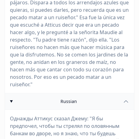
pájaros. Dispara a todos los arrendajos azules que
quieras, si puedes darles, pero recuerda que es un
pecado matar a un ruiseñor." Esa fue la única vez
que escuché a Atticus decir que era un pecado
hacer algo, y le pregunté a la señorita Maudie al
respecto. "Tu padre tiene razón", dijo ella. "Los
ruiseñores no hacen más que hacer música para
que la disfrutemos. No se comen los jardines de la
gente, no anidan en los graneros de maíz, no
hacen más que cantar con todo su corazón para
nosotros. Por eso es un pecado matar a un
ruiseñor."
Russian
Однажды Аттикус сказал Джему: "Я бы
предпочел, чтобы ты стрелял по оловянным
банкам во дворе, но я знаю, что ты будешь