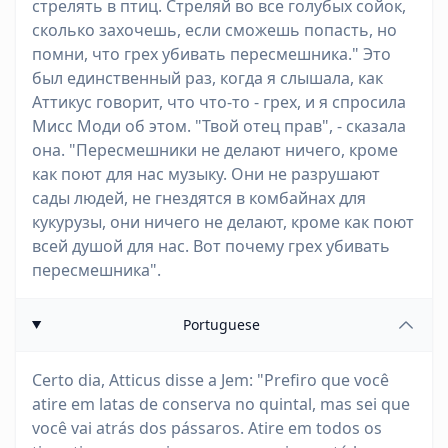
стрелять в птиц. Стреляй во все голубых сойок,
сколько захочешь, если сможешь попасть, но
помни, что грех убивать пересмешника." Это
был единственный раз, когда я слышала, как
Аттикус говорит, что что-то - грех, и я спросила
Мисс Моди об этом. "Твой отец прав", - сказала
она. "Пересмешники не делают ничего, кроме
как поют для нас музыку. Они не разрушают
сады людей, не гнездятся в комбайнах для
кукурузы, они ничего не делают, кроме как поют
всей душой для нас. Вот почему грех убивать
пересмешника".
Portuguese
Certo dia, Atticus disse a Jem: "Prefiro que você
atire em latas de conserva no quintal, mas sei que
você vai atrás dos pássaros. Atire em todos os