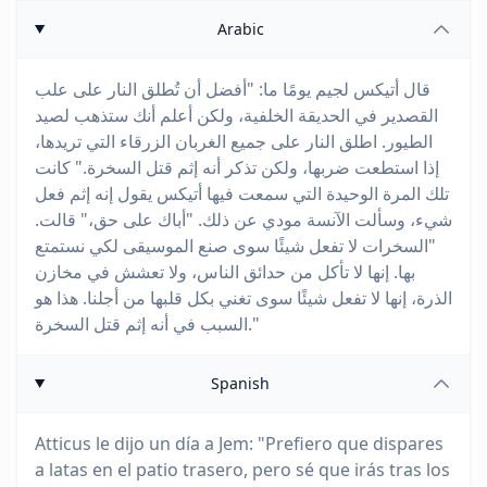
Arabic
قال أتيكس لجيم يومًا ما: "أفضل أن تُطلق النار على علب
القصدير في الحديقة الخلفية، ولكن أعلم أنك ستذهب لصيد
الطيور. اطلق النار على جميع الغربان الزرقاء التي تريدها،
إذا استطعت ضربها، ولكن تذكر أنه إثم قتل السخرة." كانت
تلك المرة الوحيدة التي سمعت فيها أتيكس يقول إنه إثم فعل
شيء، وسألت الآنسة مودي عن ذلك. "أباك على حق،" قالت.
"السخرات لا تفعل شيئًا سوى صنع الموسيقى لكي نستمتع
بها. إنها لا تأكل من حدائق الناس، ولا تعشش في مخازن
الذرة، إنها لا تفعل شيئًا سوى تغني بكل قلبها من أجلنا. هذا هو
السبب في أنه إثم قتل السخرة."
Spanish
Atticus le dijo un día a Jem: "Prefiero que dispares
a latas en el patio trasero, pero sé que irás tras los