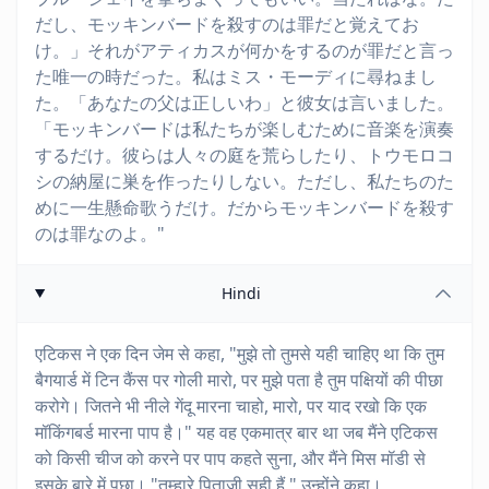
だし、モッキンバードを殺すのは罪だと覚えてお
け。」それがアティカスが何かをするのが罪だと言っ
た唯一の時だった。私はミス・モーディに尋ねまし
た。「あなたの父は正しいわ」と彼女は言いました。
「モッキンバードは私たちが楽しむために音楽を演奏
するだけ。彼らは人々の庭を荒らしたり、トウモロコ
シの納屋に巣を作ったりしない。ただし、私たちのた
めに一生懸命歌うだけ。だからモッキンバードを殺す
のは罪なのよ。"
Hindi
एटिकस ने एक दिन जेम से कहा, "मुझे तो तुमसे यही चाहिए था कि तुम
बैगयार्ड में टिन कैंस पर गोली मारो, पर मुझे पता है तुम पक्षियों की पीछा
करोगे। जितने भी नीले गेंदू मारना चाहो, मारो, पर याद रखो कि एक
मॉकिंगबर्ड मारना पाप है।" यह वह एकमात्र बार था जब मैंने एटिकस
को किसी चीज को करने पर पाप कहते सुना, और मैंने मिस मॉडी से
इसके बारे में पूछा। "तुम्हारे पिताजी सही हैं," उन्होंने कहा।