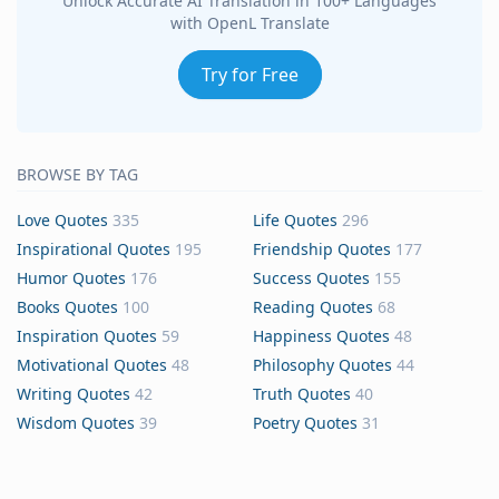
Unlock Accurate AI Translation in 100+ Languages
with OpenL Translate
Try for Free
BROWSE BY TAG
Love Quotes
335
Life Quotes
296
Inspirational Quotes
195
Friendship Quotes
177
Humor Quotes
176
Success Quotes
155
Books Quotes
100
Reading Quotes
68
Inspiration Quotes
59
Happiness Quotes
48
Motivational Quotes
48
Philosophy Quotes
44
Writing Quotes
42
Truth Quotes
40
Wisdom Quotes
39
Poetry Quotes
31