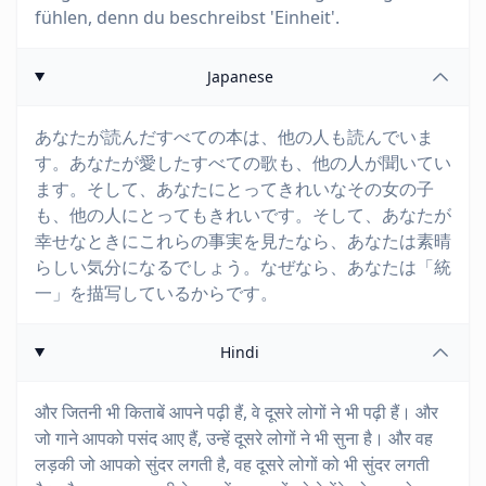
fühlen, denn du beschreibst 'Einheit'.
Japanese
あなたが読んだすべての本は、他の人も読んでいま
す。あなたが愛したすべての歌も、他の人が聞いてい
ます。そして、あなたにとってきれいなその女の子
も、他の人にとってもきれいです。そして、あなたが
幸せなときにこれらの事実を見たなら、あなたは素晴
らしい気分になるでしょう。なぜなら、あなたは「統
一」を描写しているからです。
Hindi
और जितनी भी किताबें आपने पढ़ी हैं, वे दूसरे लोगों ने भी पढ़ी हैं। और
जो गाने आपको पसंद आए हैं, उन्हें दूसरे लोगों ने भी सुना है। और वह
लड़की जो आपको सुंदर लगती है, वह दूसरे लोगों को भी सुंदर लगती