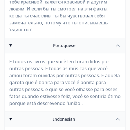
тебе красивой, кажется красивой и другим
людям. И если бы ты смотрел на эти факты,
когда ты счастлив, ты бы чувствовал себя
замечательно, потому что ты описываешь
'единство'.
Portuguese
E todos os livros que você leu foram lidos por
outras pessoas. E todas as músicas que você
amou foram ouvidas por outras pessoas. E aquela
garota que é bonita para você é bonita para
outras pessoas. e que se você olhasse para esses
fatos quando estivesse feliz, você se sentiria ótimo
porque está descrevendo 'união'.
Indonesian