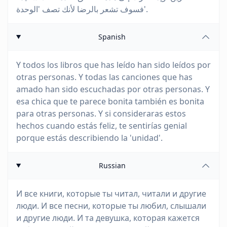
فسوف تشعر بالرضا لأنك تصف 'الوحدة'.
Spanish
Y todos los libros que has leído han sido leídos por
otras personas. Y todas las canciones que has
amado han sido escuchadas por otras personas. Y
esa chica que te parece bonita también es bonita
para otras personas. Y si consideraras estos
hechos cuando estás feliz, te sentirías genial
porque estás describiendo la 'unidad'.
Russian
И все книги, которые ты читал, читали и другие
люди. И все песни, которые ты любил, слышали
и другие люди. И та девушка, которая кажется