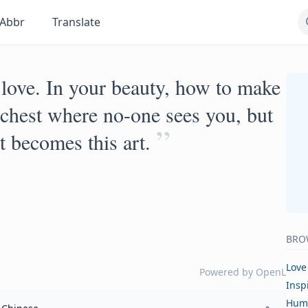
Abbr
Translate
o love. In your beauty, how to make
chest where no-one sees you, but
”
t becomes this art.
BRO
Love
Powered by
OpenL
Insp
Hum