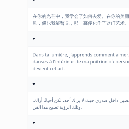
在你的光芒中，我学会了如何去爱。在你的美
见，偶尔我能瞥见，那一幕便化作了这门艺术
Dans ta lumière, j'apprends comment aimer
danses à l'intérieur de ma poitrine où personn
devient cet art.
صين داخل صدري حيث لا يراك أحد، لكن أحيانًا أراك
وتلك الرؤية تصبح هذا الفن.