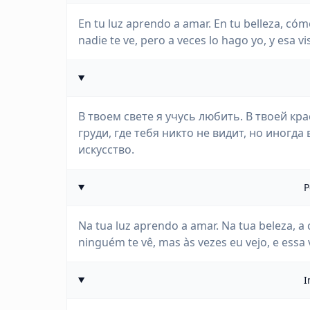
En tu luz aprendo a amar. En tu belleza, c
nadie te ve, pero a veces lo hago yo, y esa vi
В твоем свете я учусь любить. В твоей кр
груди, где тебя никто не видит, но иногда
искусство.
P
Na tua luz aprendo a amar. Na tua beleza, 
ninguém te vê, mas às vezes eu vejo, e essa 
I