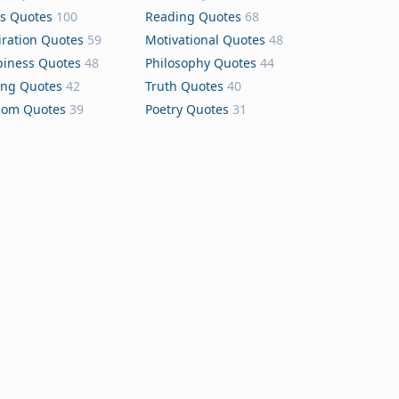
s Quotes
100
Reading Quotes
68
iration Quotes
59
Motivational Quotes
48
iness Quotes
48
Philosophy Quotes
44
ing Quotes
42
Truth Quotes
40
dom Quotes
39
Poetry Quotes
31