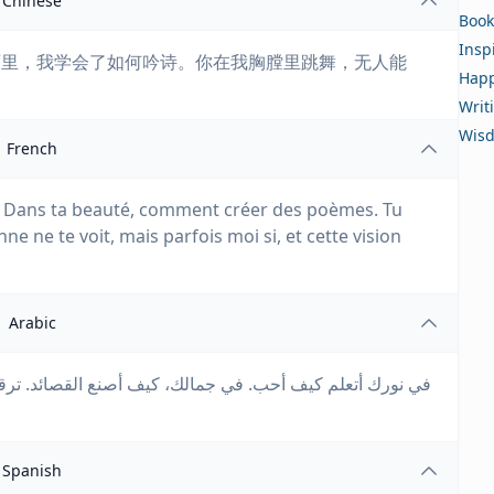
Chinese
Book
Insp
丽里，我学会了如何吟诗。你在我胸膛里跳舞，无人能
Happ
。
Writ
Wis
French
. Dans ta beauté, comment créer des poèmes. Tu
e ne te voit, mais parfois moi si, et cette vision
Arabic
في نورك أتعلم كيف أحب. في جمالك، كيف أصنع القصائد. ترق،
Spanish