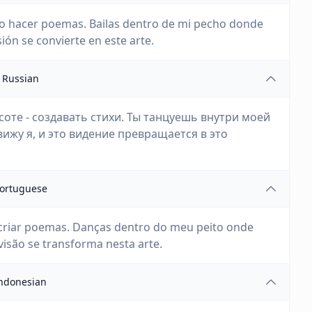
ómo hacer poemas. Bailas dentro de mi pecho donde
sión se convierte en este arte.
Russian
асоте - создавать стихи. Ты танцуешь внутри моей
 вижу я, и это видение превращается в это
ortuguese
a criar poemas. Danças dentro do meu peito onde
visão se transforma nesta arte.
ndonesian