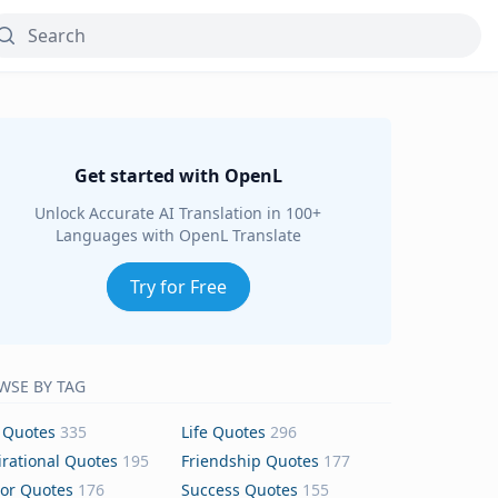
Get started with OpenL
Unlock Accurate AI Translation in 100+
Languages with OpenL Translate
Try for Free
WSE BY TAG
 Quotes
335
Life Quotes
296
irational Quotes
195
Friendship Quotes
177
or Quotes
176
Success Quotes
155