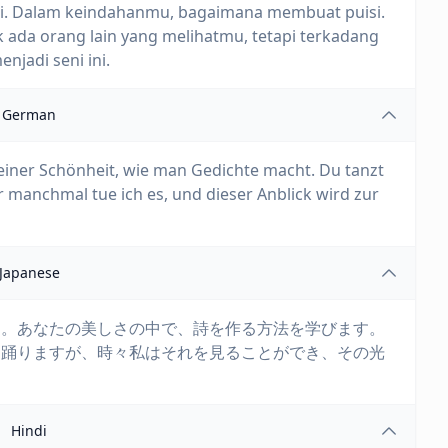
ai. Dalam keindahanmu, bagaimana membuat puisi.
 ada orang lain yang melihatmu, tetapi terkadang
jadi seni ini.
German
 deiner Schönheit, wie man Gedichte macht. Du tanzt
r manchmal tue ich es, und dieser Anblick wird zur
Japanese
す。あなたの美しさの中で、詩を作る方法を学びます。
は踊りますが、時々私はそれを見ることができ、その光
Hindi