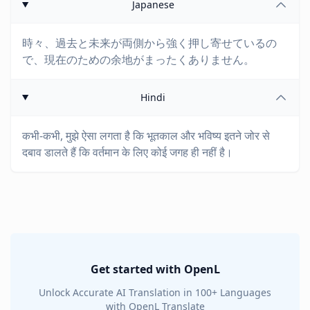
Japanese
時々、過去と未来が両側から強く押し寄せているの
で、現在のための余地がまったくありません。
Hindi
कभी-कभी, मुझे ऐसा लगता है कि भूतकाल और भविष्य इतने जोर से
दबाव डालते हैं कि वर्तमान के लिए कोई जगह ही नहीं है।
Get started with OpenL
Unlock Accurate AI Translation in 100+ Languages
with OpenL Translate