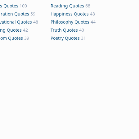
s Quotes
100
Reading Quotes
68
iration Quotes
59
Happiness Quotes
48
vational Quotes
48
Philosophy Quotes
44
ing Quotes
42
Truth Quotes
40
dom Quotes
39
Poetry Quotes
31