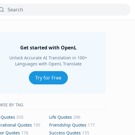
Get started with OpenL
Unlock Accurate AI Translation in 100+
Languages with OpenL Translate
Try for Free
WSE BY TAG
 Quotes
335
Life Quotes
296
irational Quotes
195
Friendship Quotes
177
or Quotes
176
Success Quotes
155