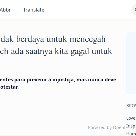
Abbr
Translate
tidak berdaya untuk mencegah
leh ada saatnya kita gagal untuk
tes para prevenir a injustiça, mas nunca deve
testar.
BRO
Love
Insp
Powered by
OpenL
Hum