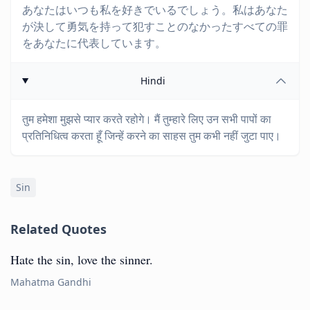
あなたはいつも私を好きでいるでしょう。私はあなた
が決して勇気を持って犯すことのなかったすべての罪
をあなたに代表しています。
Hindi
तुम हमेशा मुझसे प्यार करते रहोगे। मैं तुम्हारे लिए उन सभी पापों का
प्रतिनिधित्व करता हूँ जिन्हें करने का साहस तुम कभी नहीं जुटा पाए।
Sin
Related Quotes
Hate the sin, love the sinner.
Mahatma Gandhi