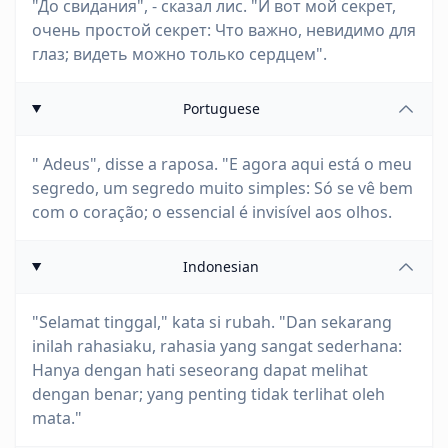
"До свидания", - сказал лис. "И вот мой секрет,
очень простой секрет: Что важно, невидимо для
глаз; видеть можно только сердцем".
Portuguese
" Adeus", disse a raposa. "E agora aqui está o meu
segredo, um segredo muito simples: Só se vê bem
com o coração; o essencial é invisível aos olhos.
Indonesian
"Selamat tinggal," kata si rubah. "Dan sekarang
inilah rahasiaku, rahasia yang sangat sederhana:
Hanya dengan hati seseorang dapat melihat
dengan benar; yang penting tidak terlihat oleh
mata."