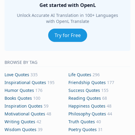
Get started with OpenL
Unlock Accurate AI Translation in 100+ Languages
with OpenL Translate
Try for Free
BROWSE BY TAG
Love Quotes
335
Life Quotes
296
Inspirational Quotes
195
Friendship Quotes
177
Humor Quotes
176
Success Quotes
155
Books Quotes
100
Reading Quotes
68
Inspiration Quotes
59
Happiness Quotes
48
Motivational Quotes
48
Philosophy Quotes
44
Writing Quotes
42
Truth Quotes
40
Wisdom Quotes
39
Poetry Quotes
31