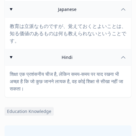
Japanese
教育は立派なものですが、覚えておくとよいことは、
知る価値のあるものは何も教えられないということで
す。
Hindi
शिक्षा एक प्रशंसनीय चीज है, लेकिन समय-समय पर याद रखना भी
अच्छा है कि जो कुछ जानने लायक है, वह कोई शिक्षा से सीखा नहीं जा
सकता।
Education Knowledge