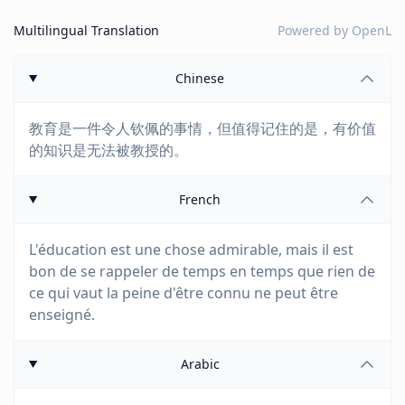
Multilingual Translation
Powered by
OpenL
Chinese
教育是一件令人钦佩的事情，但值得记住的是，有价值
的知识是无法被教授的。
French
L'éducation est une chose admirable, mais il est
bon de se rappeler de temps en temps que rien de
ce qui vaut la peine d'être connu ne peut être
enseigné.
Arabic