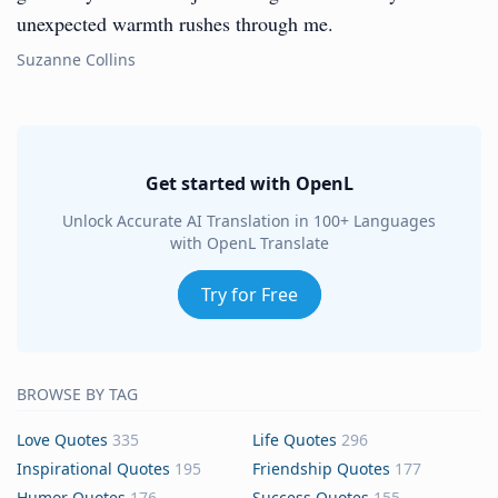
unexpected warmth rushes through me.
Suzanne Collins
Get started with OpenL
Unlock Accurate AI Translation in 100+ Languages
with OpenL Translate
Try for Free
BROWSE BY TAG
Love Quotes
335
Life Quotes
296
Inspirational Quotes
195
Friendship Quotes
177
Humor Quotes
176
Success Quotes
155