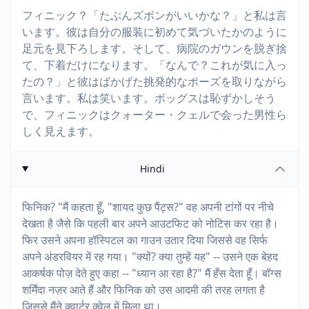
フィニック？「たぶんズボンがいいかな？」と私は言
います。彼は自分の服装に初めて気づいたかのように
足元を見下ろします。そして、病院のガウンを脱ぎ捨
て、下着だけになります。「なんで？これが気に入っ
たの？」と彼はばかげた挑発的なポーズを取りながら
言います。私は笑います。ボッグスは恥ずかしそう
で、フィニックはクォーター・クェルで会った男性ら
しく見えます。
Hindi
फिनिक? "मैं कहता हूँ, "शायद कुछ पैंट्स?" वह अपनी टांगों पर नीचे
देखता है जैसे कि पहली बार अपने आउटफिट को नोटिस कर रहा है।
फिर उसने अपना हॉस्पिटल का गाउन उतार दिया जिससे वह सिर्फ
अपने अंडरवियर में रह गया। "क्यों? क्या तुम्हें यह" -- उसने एक बेहद
आकर्षक पोज़ देते हुए कहा -- "ध्यान आ रहा है?" मैं हँस देता हूँ। बॉग्स
शर्मिंदा नज़र आते हैं और फिनिक को उस आदमी की तरह लगता है
जिससे मैंने क्वार्टर क्वेल में मिला था।