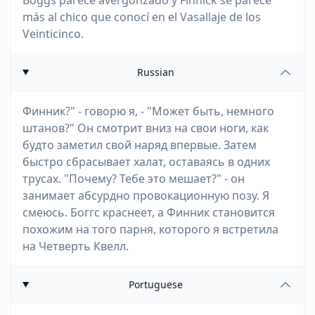
Boggs parece avergonzado y Finnick se parece
más al chico que conocí en el Vasallaje de los
Veinticinco.
Russian
Финник?" - говорю я, - "Может быть, немного
штанов?" Он смотрит вниз на свои ноги, как
будто заметил свой наряд впервые. Затем
быстро сбрасывает халат, оставаясь в одних
трусах. "Почему? Тебе это мешает?" - он
занимает абсурдно провокационную позу. Я
смеюсь. Боггс краснеет, а Финник становится
похожим на того парня, которого я встретила
на Четверть Квелл.
Portuguese