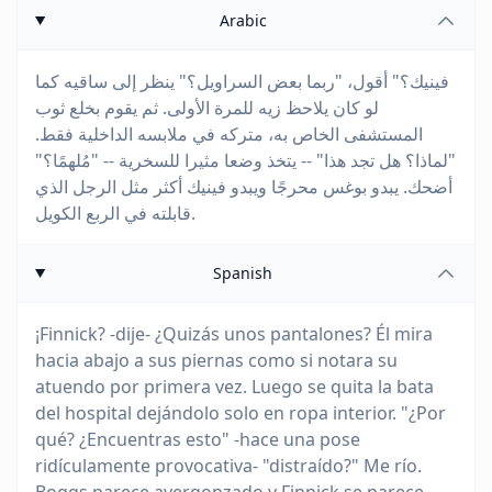
Arabic
فينيك؟" أقول، "ربما بعض السراويل؟" ينظر إلى ساقيه كما
لو كان يلاحظ زيه للمرة الأولى. ثم يقوم بخلع ثوب
المستشفى الخاص به، متركه في ملابسه الداخلية فقط.
"لماذا؟ هل تجد هذا" -- يتخذ وضعا مثيرا للسخرية -- "مُلهمًا؟"
أضحك. يبدو بوغس محرجًا ويبدو فينيك أكثر مثل الرجل الذي
قابلته في الربع الكويل.
Spanish
¡Finnick? -dije- ¿Quizás unos pantalones? Él mira
hacia abajo a sus piernas como si notara su
atuendo por primera vez. Luego se quita la bata
del hospital dejándolo solo en ropa interior. "¿Por
qué? ¿Encuentras esto" -hace una pose
ridículamente provocativa- "distraído?" Me río.