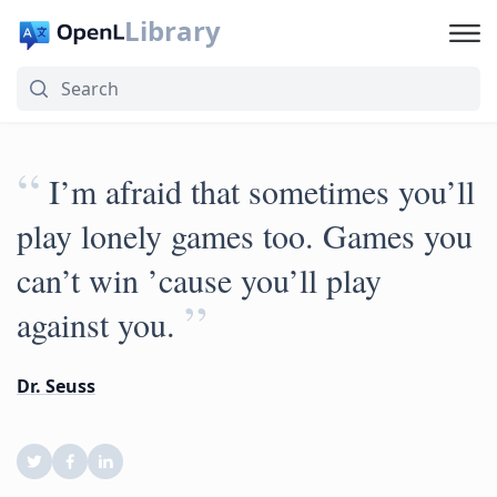
Library
“
I’m afraid that sometimes you’ll
play lonely games too. Games you
can’t win ’cause you’ll play
”
against you.
Dr. Seuss