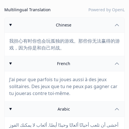
Multilingual Translation
Powered by
OpenL
Chinese
我担心有时你也会玩孤独的游戏。那些你无法赢得的游
戏，因为你是和自己对战。
French
J'ai peur que parfois tu joues aussi à des jeux
solitaires. Des jeux que tu ne peux pas gagner car
tu joueras contre toi-même.
Arabic
أخشى أن تلعب أحيانًا ألعابًا وحيدًا أيضًا. ألعاب لا يمكنك الفوز