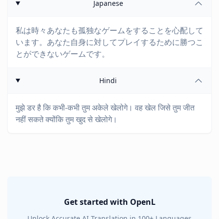
Japanese
私は時々あなたも孤独なゲームをすることを心配して
います。あなた自身に対してプレイするために勝つこ
とができないゲームです。
Hindi
मुझे डर है कि कभी-कभी तुम अकेले खेलोगे। वह खेल जिसे तुम जीत
नहीं सकते क्योंकि तुम खुद से खेलोगे।
Get started with OpenL
Unlock Accurate AI Translation in 100+ Languages