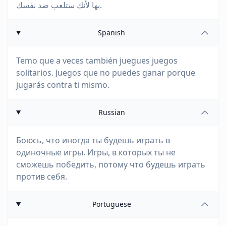
بها لأنك ستلعب ضد نفسك.
Spanish
Temo que a veces también juegues juegos
solitarios. Juegos que no puedes ganar porque
jugarás contra ti mismo.
Russian
Боюсь, что иногда ты будешь играть в
одиночные игры. Игры, в которых ты не
сможешь победить, потому что будешь играть
против себя.
Portuguese