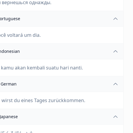
ты вернешься однажды.
ortuguese
cê voltará um dia.
ndonesian
 kamu akan kembali suatu hari nanti.
German
n, wirst du eines Tages zurückkommen.
Japanese