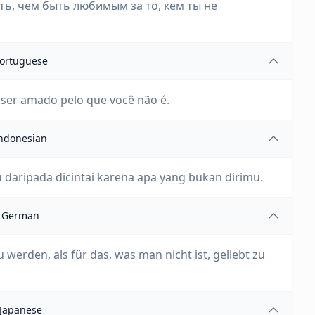
ть, чем быть любимым за то, кем ты не
ortuguese
 ser amado pelo que você não é.
ndonesian
u daripada dicintai karena apa yang bukan dirimu.
German
u werden, als für das, was man nicht ist, geliebt zu
Japanese