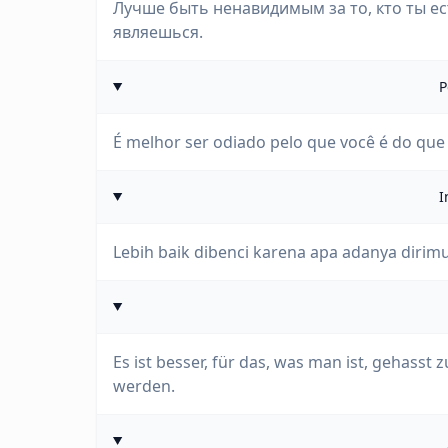
Лучше быть ненавидимым за то, кто ты ес
являешься.
P
É melhor ser odiado pelo que você é do que
I
Lebih baik dibenci karena apa adanya dirim
Es ist besser, für das, was man ist, gehasst z
werden.