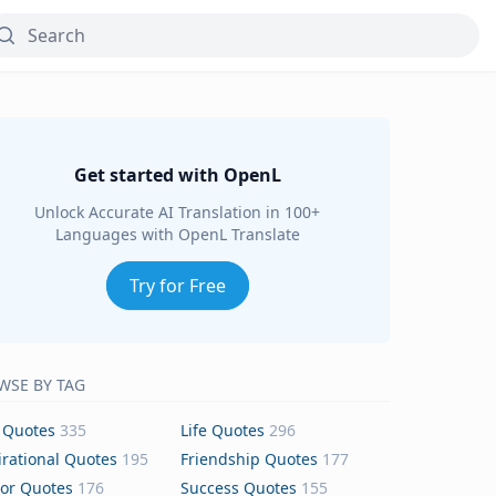
Get started with OpenL
Unlock Accurate AI Translation in 100+
Languages with OpenL Translate
Try for Free
WSE BY TAG
 Quotes
335
Life Quotes
296
irational Quotes
195
Friendship Quotes
177
or Quotes
176
Success Quotes
155