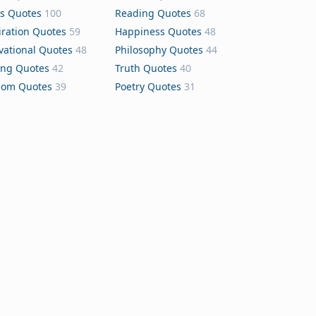
s Quotes
100
Reading Quotes
68
iration Quotes
59
Happiness Quotes
48
vational Quotes
48
Philosophy Quotes
44
ing Quotes
42
Truth Quotes
40
dom Quotes
39
Poetry Quotes
31