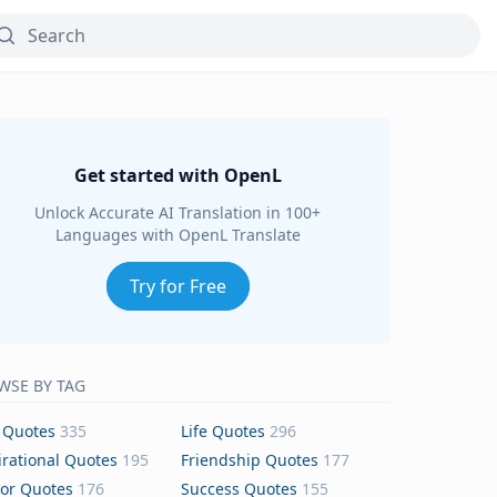
Get started with OpenL
Unlock Accurate AI Translation in 100+
Languages with OpenL Translate
Try for Free
WSE BY TAG
 Quotes
335
Life Quotes
296
irational Quotes
195
Friendship Quotes
177
or Quotes
176
Success Quotes
155