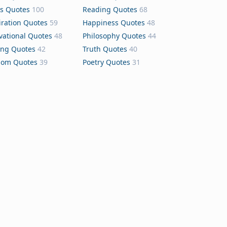
s Quotes
100
Reading Quotes
68
iration Quotes
59
Happiness Quotes
48
vational Quotes
48
Philosophy Quotes
44
ing Quotes
42
Truth Quotes
40
dom Quotes
39
Poetry Quotes
31