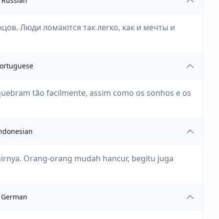
Russian
нцов. Люди ломаются так легко, как и мечты и
ortuguese
s quebram tão facilmente, assim como os sonhos e os
ndonesian
hirnya. Orang-orang mudah hancur, begitu juga
German