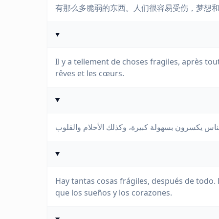
有那么多脆弱的东西。人们很容易受伤，梦想
Il y a tellement de choses fragiles, après to
rêves et les cœurs.
Hay tantas cosas frágiles, después de todo. 
que los sueños y los corazones.