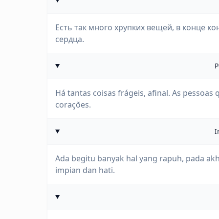
Есть так много хрупких вещей, в конце ко
сердца.
P
Há tantas coisas frágeis, afinal. As pessoa
corações.
I
Ada begitu banyak hal yang rapuh, pada ak
impian dan hati.