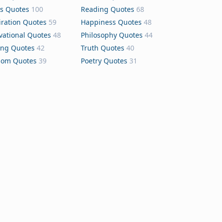
s Quotes
100
Reading Quotes
68
iration Quotes
59
Happiness Quotes
48
vational Quotes
48
Philosophy Quotes
44
ing Quotes
42
Truth Quotes
40
dom Quotes
39
Poetry Quotes
31