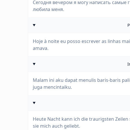
Сегодня вечером я могу написать самые г
любила меня.
P
Hoje à noite eu posso escrever as linhas ma
amava.
I
Malam ini aku dapat menulis baris-baris pa
juga mencintaiku.
Heute Nacht kann ich die traurigsten Zeilen
sie mich auch geliebt.