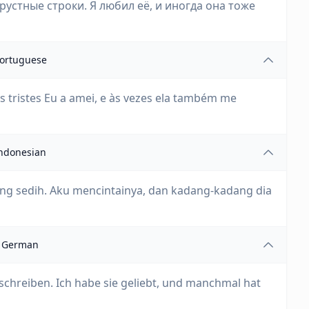
рустные строки. Я любил её, и иногда она тоже
ortuguese
is tristes Eu a amei, e às vezes ela também me
ndonesian
ling sedih. Aku mencintainya, dan kadang-kadang dia
German
 schreiben. Ich habe sie geliebt, und manchmal hat