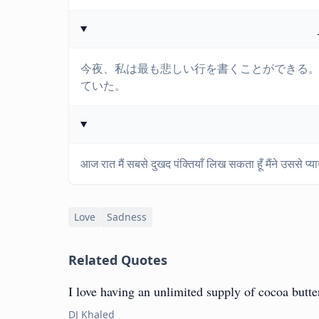
今夜、私は最も悲しい行を書くことができる
ていた。
आज रात मैं सबसे दुखद पंक्तियाँ लिख सकता हूँ मैंने उससे प
Love
Sadness
Related Quotes
I love having an unlimited supply of cocoa butte
DJ Khaled