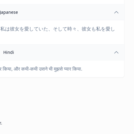
Japanese
。私は彼女を愛していた、そして時々、彼女も私を愛し
Hindi
्यार किया, और कभी-कभी उसने भी मुझसे प्यार किया.
r.