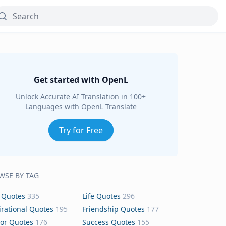
Get started with OpenL
Unlock Accurate AI Translation in 100+
Languages with OpenL Translate
Try for Free
WSE BY TAG
 Quotes
335
Life Quotes
296
irational Quotes
195
Friendship Quotes
177
or Quotes
176
Success Quotes
155