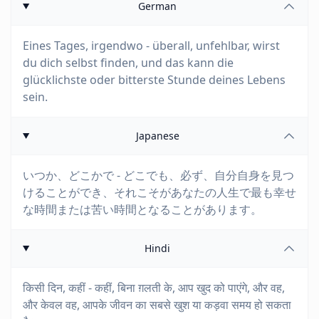
German
Eines Tages, irgendwo - überall, unfehlbar, wirst
du dich selbst finden, und das kann die
glücklichste oder bitterste Stunde deines Lebens
sein.
Japanese
いつか、どこかで - どこでも、必ず、自分自身を見つ
けることができ、それこそがあなたの人生で最も幸せ
な時間または苦い時間となることがあります。
Hindi
किसी दिन, कहीं - कहीं, बिना ग़लती के, आप खुद को पाएंगे, और वह,
और केवल वह, आपके जीवन का सबसे खुश या कड़वा समय हो सकता