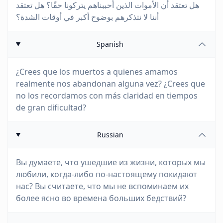
هل تعتقد أن الأموات الذين أحببناهم يتركونا حقًا؟ هل تعتقد
أننا لا نتذكرهم بوضوح أكبر في أوقات الشدة؟
Spanish
¿Crees que los muertos a quienes amamos
realmente nos abandonan alguna vez? ¿Crees que
no los recordamos con más claridad en tiempos
de gran dificultad?
Russian
Вы думаете, что ушедшие из жизни, которых мы
любили, когда-либо по-настоящему покидают
нас? Вы считаете, что мы не вспоминаем их
более ясно во времена больших бедствий?