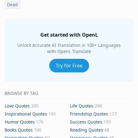
Dead
Get started with OpenL
Unlock Accurate AI Translation in 100+ Languages
with OpenL Translate
Try for Free
BROWSE BY TAG
Love Quotes
335
Life Quotes
296
Inspirational Quotes
195
Friendship Quotes
177
Humor Quotes
176
Success Quotes
155
Books Quotes
100
Reading Quotes
68
Inspiration Quotes
59
Happiness Quotes
48