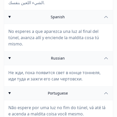
الشيء اللعين بنفسك.
Spanish
No esperes a que aparezca una luz al final del
túnel, avanza allí y enciende la maldita cosa tú
mismo.
Russian
Не жди, пока появится свет в конце тоннеля,
иди туда и зажги его сам чертовски.
Portuguese
Não espere por uma luz no fim do túnel, vá até lá
e acenda a maldita coisa você mesmo.