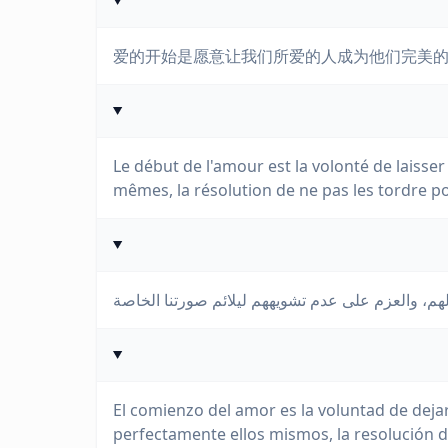
爱的开始是愿意让我们所爱的人成为他们完美
Le début de l'amour est la volonté de laiss
mêmes, la résolution de ne pas les tordre p
El comienzo del amor es la voluntad de dej
perfectamente ellos mismos, la resolución d