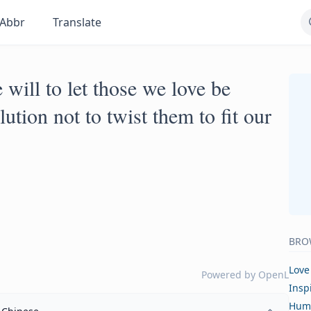
Abbr
Translate
 will to let those we love be
lution not to twist them to fit our
BRO
Love
Powered by
OpenL
Insp
Hum