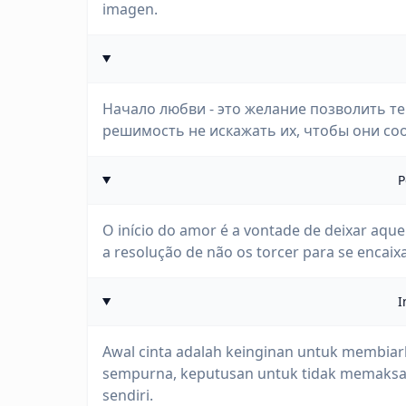
imagen.
Начало любви - это желание позволить т
решимость не искажать их, чтобы они со
P
O início do amor é a vontade de deixar aq
a resolução de não os torcer para se encai
I
Awal cinta adalah keinginan untuk membiark
sempurna, keputusan untuk tidak memaksa
sendiri.