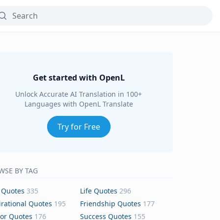
Get started with OpenL
Unlock Accurate AI Translation in 100+
Languages with OpenL Translate
Try for Free
WSE BY TAG
 Quotes
335
Life Quotes
296
irational Quotes
195
Friendship Quotes
177
or Quotes
176
Success Quotes
155