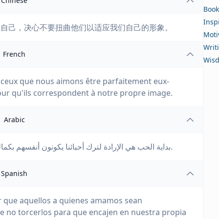
Chinese
Book
Insp
的自己，决心不要扭曲他们以适应我们自己的形象。
Moti
Writ
French
Wis
er ceux que nous aimons être parfaitement eux-
our qu'ils correspondent à notre propre image.
Arabic
بداية الحب هي الإرادة لترك أحبائنا يكونون أنفسهم بكمالهم، والعزم على عدم تشويههم ليلائم صورتنا الخاصة.
Spanish
ar que aquellos a quienes amamos sean
e no torcerlos para que encajen en nuestra propia