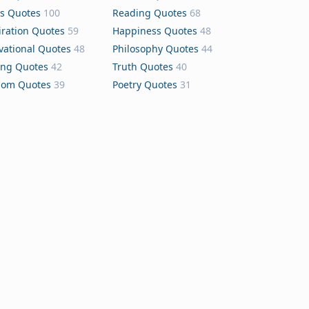
s Quotes
100
Reading Quotes
68
iration Quotes
59
Happiness Quotes
48
vational Quotes
48
Philosophy Quotes
44
ing Quotes
42
Truth Quotes
40
dom Quotes
39
Poetry Quotes
31