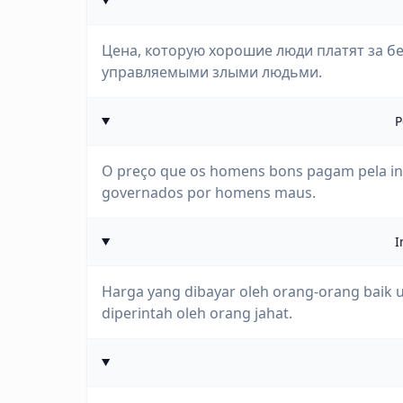
Цена, которую хорошие люди платят за б
управляемыми злыми людьми.
P
O preço que os homens bons pagam pela ind
governados por homens maus.
I
Harga yang dibayar oleh orang-orang baik 
diperintah oleh orang jahat.