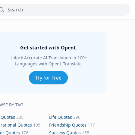
Get started with OpenL
Unlock Accurate AI Translation in 100+
Languages with OpenL Translate
Try for Free
WSE BY TAG
 Quotes
335
Life Quotes
296
irational Quotes
195
Friendship Quotes
177
or Quotes
176
Success Quotes
155