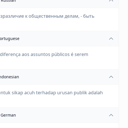
Russian
езразличие к общественным делам, - быть
ortuguese
iferença aos assuntos públicos é serem
ndonesian
untuk sikap acuh terhadap urusan publik adalah
German