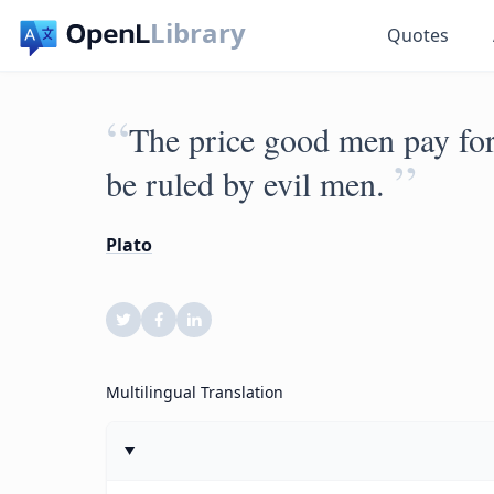
Library
Quotes
“
The price good men pay for i
”
be ruled by evil men.
Plato
Multilingual Translation