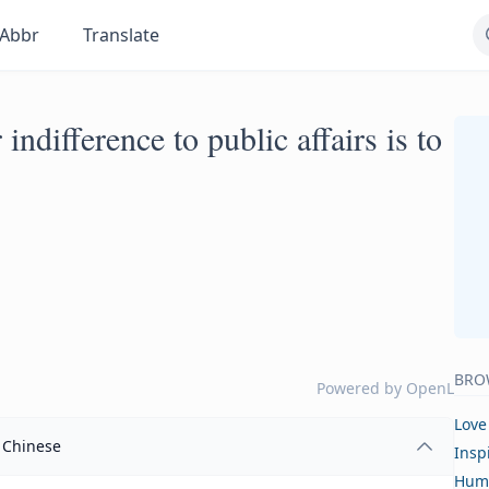
Abbr
Translate
ndifference to public affairs is to
BRO
Powered by
OpenL
Love
Chinese
Insp
Hum