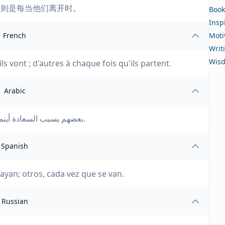
人则是每当他们离开时。
Book
Insp
French
Moti
Writ
Wis
 vont ; d'autres à chaque fois qu'ils partent.
Arabic
بعضهم يسبب السعادة أينما ذهبوا؛ بينما يسبب البعض الآخر السعادة كلما غادروا.
Spanish
yan; otros, cada vez que se van.
Russian