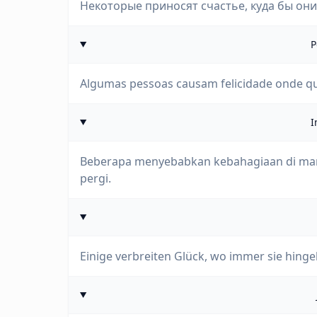
Некоторые приносят счастье, куда бы они 
P
Algumas pessoas causam felicidade onde qu
I
Beberapa menyebabkan kebahagiaan di mana 
pergi.
Einige verbreiten Glück, wo immer sie hing