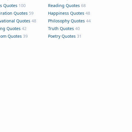
s Quotes
100
Reading Quotes
68
iration Quotes
59
Happiness Quotes
48
vational Quotes
48
Philosophy Quotes
44
ing Quotes
42
Truth Quotes
40
dom Quotes
39
Poetry Quotes
31