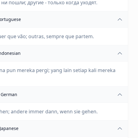
ни пошли; другие - только когда уходят.
ortuguese
er que vão; outras, sempre que partem.
ndonesian
pun mereka pergi; yang lain setiap kali mereka
German
ehen; andere immer dann, wenn sie gehen.
Japanese