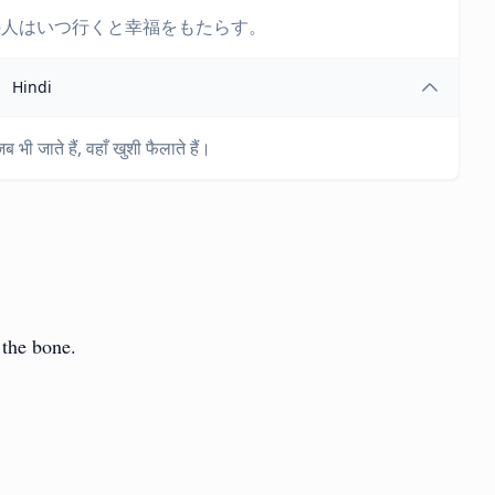
の人はいつ行くと幸福をもたらす。
Hindi
 भी जाते हैं, वहाँ खुशी फैलाते हैं।
 the bone.