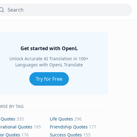
Get started with OpenL
Unlock Accurate AI Translation in 100+
Languages with OpenL Translate
Try for Free
WSE BY TAG
 Quotes
335
Life Quotes
296
irational Quotes
195
Friendship Quotes
177
or Quotes
176
Success Quotes
155