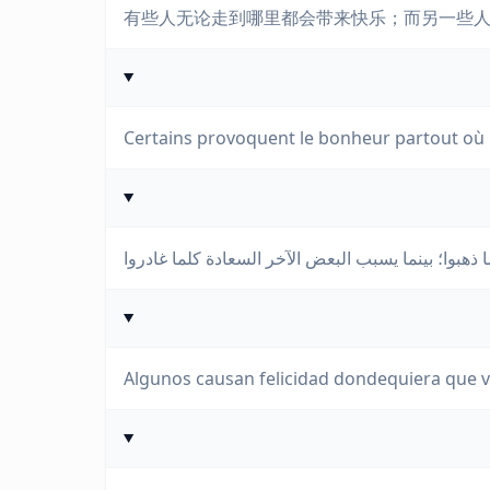
有些人无论走到哪里都会带来快乐；而另一些
Certains provoquent le bonheur partout où ils
Algunos causan felicidad dondequiera que va