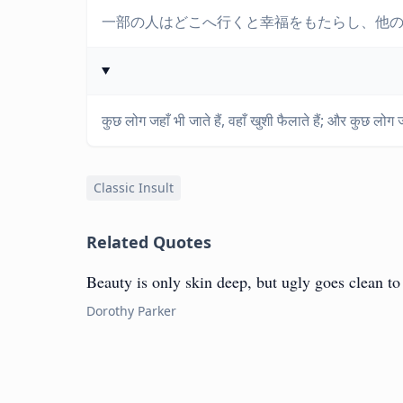
一部の人はどこへ行くと幸福をもたらし、他
कुछ लोग जहाँ भी जाते हैं, वहाँ खुशी फैलाते हैं; और कुछ लोग जब
Classic Insult
Related Quotes
Beauty is only skin deep, but ugly goes clean to
Dorothy Parker