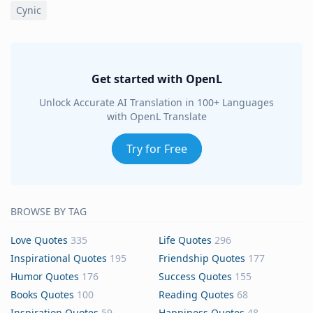
Cynic
Get started with OpenL
Unlock Accurate AI Translation in 100+ Languages
with OpenL Translate
Try for Free
BROWSE BY TAG
Love Quotes
335
Life Quotes
296
Inspirational Quotes
195
Friendship Quotes
177
Humor Quotes
176
Success Quotes
155
Books Quotes
100
Reading Quotes
68
Inspiration Quotes
59
Happiness Quotes
48