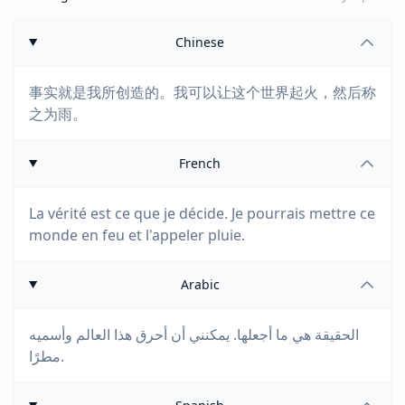
Chinese
事实就是我所创造的。我可以让这个世界起火，然后称
之为雨。
French
La vérité est ce que je décide. Je pourrais mettre ce
monde en feu et l'appeler pluie.
Arabic
الحقيقة هي ما أجعلها. يمكنني أن أحرق هذا العالم وأسميه
مطرًا.