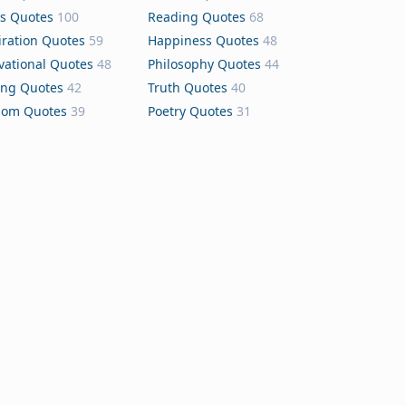
s Quotes
100
Reading Quotes
68
iration Quotes
59
Happiness Quotes
48
vational Quotes
48
Philosophy Quotes
44
ing Quotes
42
Truth Quotes
40
dom Quotes
39
Poetry Quotes
31