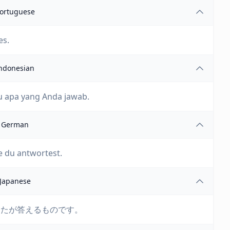
ortuguese
es.
ndonesian
u apa yang Anda jawab.
German
ie du antwortest.
Japanese
なたが答えるものです。