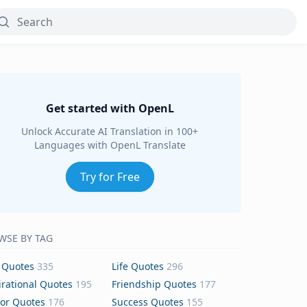
Get started with OpenL
Unlock Accurate AI Translation in 100+
Languages with OpenL Translate
Try for Free
WSE BY TAG
 Quotes
335
Life Quotes
296
irational Quotes
195
Friendship Quotes
177
or Quotes
176
Success Quotes
155