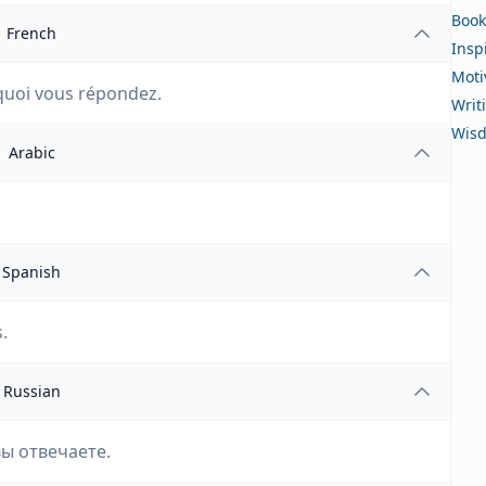
Book
French
Insp
Moti
à quoi vous répondez.
Writ
Wis
Arabic
Spanish
.
Russian
 вы отвечаете.