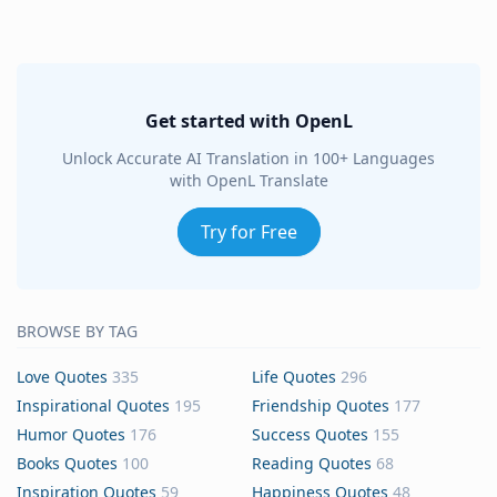
Get started with OpenL
Unlock Accurate AI Translation in 100+ Languages
with OpenL Translate
Try for Free
BROWSE BY TAG
Love Quotes
335
Life Quotes
296
Inspirational Quotes
195
Friendship Quotes
177
Humor Quotes
176
Success Quotes
155
Books Quotes
100
Reading Quotes
68
Inspiration Quotes
59
Happiness Quotes
48