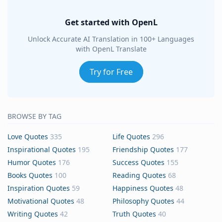
Get started with OpenL
Unlock Accurate AI Translation in 100+ Languages
with OpenL Translate
Try for Free
BROWSE BY TAG
Love Quotes
335
Life Quotes
296
Inspirational Quotes
195
Friendship Quotes
177
Humor Quotes
176
Success Quotes
155
Books Quotes
100
Reading Quotes
68
Inspiration Quotes
59
Happiness Quotes
48
Motivational Quotes
48
Philosophy Quotes
44
Writing Quotes
42
Truth Quotes
40