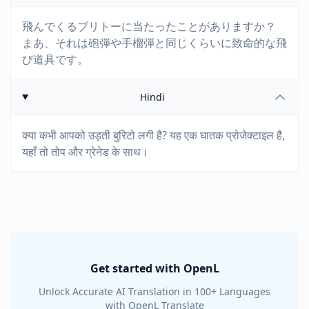
飛んでくるブリトーに当たったことがありますか？
まあ、それは砲弾や手榴弾と同じくらいに致命的な飛
び道具です。
Hindi
क्या कभी आपको उड़ती बुरिटो लगी है? यह एक घातक प्रोजेक्टाइल है,
यहाँ तो तोप और ग्रेनेड के साथ।
Get started with OpenL
Unlock Accurate AI Translation in 100+ Languages
with OpenL Translate