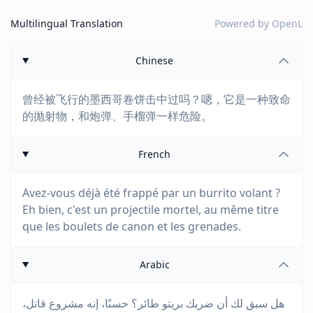
Multilingual Translation
Powered by
OpenL
Chinese
曾经被飞行的墨西哥卷饼击中过吗？嗯，它是一种致命
的抛射物，和炮弹、手榴弹一样危险。
French
Avez-vous déjà été frappé par un burrito volant ?
Eh bien, c'est un projectile mortel, au même titre
que les boulets de canon et les grenades.
Arabic
هل سبق لك أن ضربك بريتو طائر؟ حسنًا، إنه مشروع قاتل،