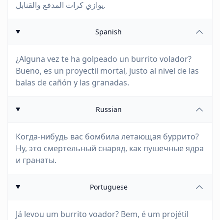
يوازي كرات المدفع والقنابل.
Spanish
¿Alguna vez te ha golpeado un burrito volador?
Bueno, es un proyectil mortal, justo al nivel de las
balas de cañón y las granadas.
Russian
Когда-нибудь вас бомбила летающая буррито?
Ну, это смертельный снаряд, как пушечные ядра
и гранаты.
Portuguese
Já levou um burrito voador? Bem, é um projétil