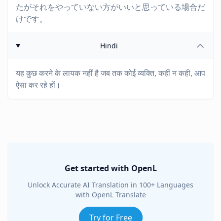
たがそれをやっていない方がいいと思っている場合だ
けです。
Hindi
यह कुछ करने के लायक नहीं है जब तक कोई व्यक्ति, कहीं न कही, आप
ऐसा कर रहे हों।
Get started with OpenL
Unlock Accurate AI Translation in 100+ Languages
with OpenL Translate
Try for Free