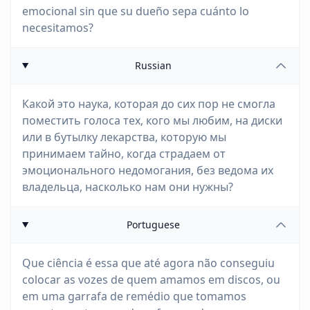
emocional sin que su dueño sepa cuánto lo
necesitamos?
Russian
Какой это наука, которая до сих пор не смогла
поместить голоса тех, кого мы любим, на диски
или в бутылку лекарства, которую мы
принимаем тайно, когда страдаем от
эмоционального недомогания, без ведома их
владельца, насколько нам они нужны?
Portuguese
Que ciência é essa que até agora não conseguiu
colocar as vozes de quem amamos em discos, ou
em uma garrafa de remédio que tomamos