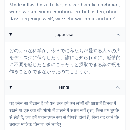
Medizinflasche zu füllen, die wir heimlich nehmen,
wenn wir an einem emotionalen Tief leiden, ohne
dass derjenige weiß, wie sehr wir ihn brauchen?
Japanese
どのような科学が、今までに私たちが愛する人々の声
をディスクに保存したり、誰にも知られずに、感情的
に不調を感じたときにこっそりと摂取できる薬の瓶を
作ることができなかったのでしょうか。
Hindi
यह कौन सा विज्ञान है जो अब तक हमें उन लोगों की आवाज़ें डिस्क में
रखने या एक दवा की शीशी में डालने में सक्षम नहीं हुआ, जिसे हम चुपके
से लेते हैं, जब हमें भावनात्मक रूप से बीमारी होती है, बिना यह जाने कि
उसका मालिक कितना हमें चाहिए