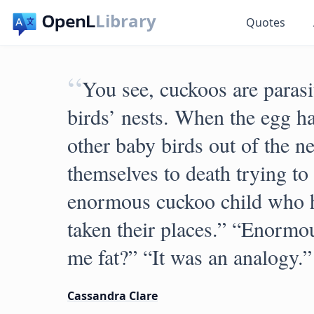
Library
Quotes
“
You see, cuckoos are parasit
birds’ nests. When the egg h
other baby birds out of the n
themselves to death trying to
enormous cuckoo child who h
taken their places.” “Enormou
me fat?” “It was an analogy.” 
Cassandra Clare