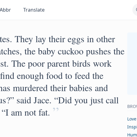
Abbr
Translate
es. They lay their eggs in other
atches, the baby cuckoo pushes the
est. The poor parent birds work
 find enough food to feed the
as murdered their babies and
s?” said Jace. “Did you just call
”
BRO
“I am not fat.
Love
Insp
Hum