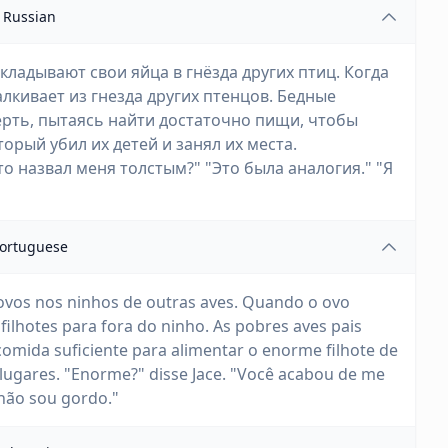
Russian
ткладывают свои яйца в гнёзда других птиц. Когда
лкивает из гнезда других птенцов. Бедные
рть, пытаясь найти достаточно пищи, чтобы
орый убил их детей и занял их места.
то назвал меня толстым?" "Это была аналогия." "Я
ortuguese
 ovos nos ninhos de outras aves. Quando o ovo
filhotes para fora do ninho. As pobres aves pais
omida suficiente para alimentar o enorme filhote de
lugares. "Enorme?" disse Jace. "Você acabou de me
não sou gordo."