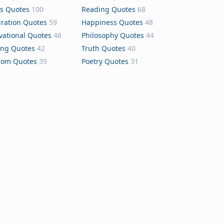
s Quotes
100
Reading Quotes
68
iration Quotes
59
Happiness Quotes
48
vational Quotes
48
Philosophy Quotes
44
ing Quotes
42
Truth Quotes
40
dom Quotes
39
Poetry Quotes
31