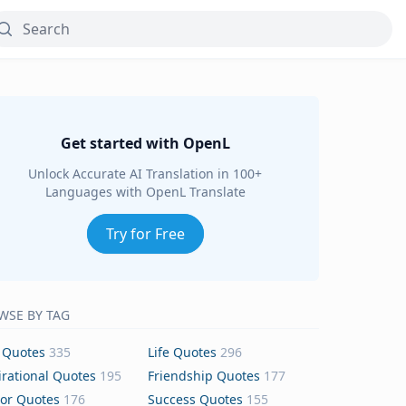
Get started with OpenL
Unlock Accurate AI Translation in 100+
Languages with OpenL Translate
Try for Free
WSE BY TAG
 Quotes
335
Life Quotes
296
irational Quotes
195
Friendship Quotes
177
or Quotes
176
Success Quotes
155