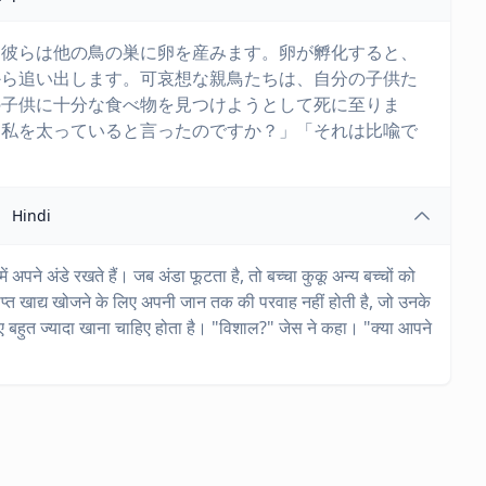
。彼らは他の鳥の巣に卵を産みます。卵が孵化すると、
から追い出します。可哀想な親鳥たちは、自分の子供た
の子供に十分な食べ物を見つけようとして死に至りま
「私を太っていると言ったのですか？」「それは比喩で
Hindi
ों में अपने अंडे रखते हैं। जब अंडा फूटता है, तो बच्चा कुकू अन्य बच्चों को
र्याप्त खाद्य खोजने के लिए अपनी जान तक की परवाह नहीं होती है, जो उनके
लिए बहुत ज्यादा खाना चाहिए होता है। "विशाल?" जेस ने कहा। "क्या आपने