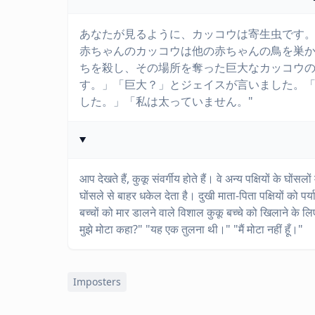
あなたが見るように、カッコウは寄生虫です
赤ちゃんのカッコウは他の赤ちゃんの鳥を巣
ちを殺し、その場所を奪った巨大なカッコウ
す。」「巨大？」とジェイスが言いました。
した。」「私は太っていません。"
आप देखते हैं, कुकू संवर्गीय होते हैं। वे अन्य पक्षियों के घोंसल
घोंसले से बाहर धकेल देता है। दुखी माता-पिता पक्षियों को प
बच्चों को मार डालने वाले विशाल कुकू बच्चे को खिलाने के 
मुझे मोटा कहा?" "यह एक तुलना थी।" "मैं मोटा नहीं हूँ।"
Imposters