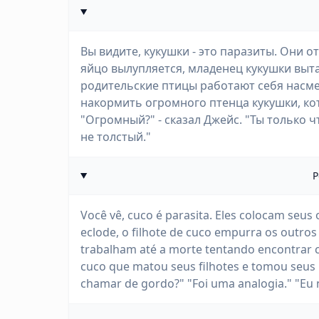
Вы видите, кукушки - это паразиты. Они о
яйцо вылупляется, младенец кукушки выта
родительские птицы работают себя насме
накормить огромного птенца кукушки, кот
"Огромный?" - сказал Джейс. "Ты только ч
не толстый."
P
Você vê, cuco é parasita. Eles colocam seus
eclode, o filhote de cuco empurra os outros 
trabalham até a morte tentando encontrar c
cuco que matou seus filhotes e tomou seus 
chamar de gordo?" "Foi uma analogia." "Eu 