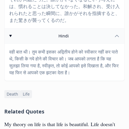
は、慣れることは決してなかった。和解され、受け入
れられたと思った瞬間に、誰かがそれを指摘すると、
また驚きが襲ってくるのだ。
Hindi
वही बात थी। तुम कभी इसका अद्वितीय होने को स्वीकार नहीं कर पाते
थे, किसी के गये होने की विचार को। जब आपको लगता है कि यह
सुलझा लिया गया है, स्वीकृत, तो कोई आपको इसे दिखाता है, और फिर
यह फिर से आपको एक झटका देता है।
Death
Life
Related Quotes
My theory on life is that life is beautiful. Life doesn’t