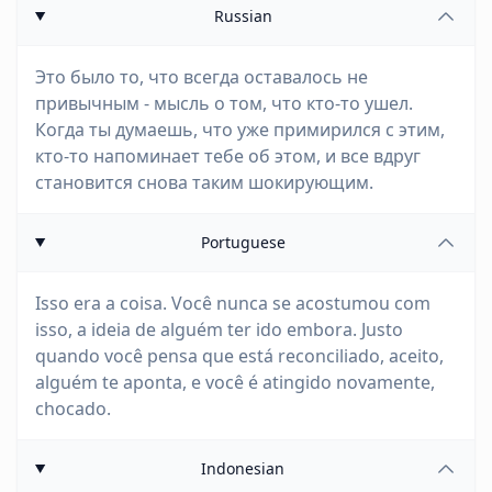
Russian
Это было то, что всегда оставалось не
привычным - мысль о том, что кто-то ушел.
Когда ты думаешь, что уже примирился с этим,
кто-то напоминает тебе об этом, и все вдруг
становится снова таким шокирующим.
Portuguese
Isso era a coisa. Você nunca se acostumou com
isso, a ideia de alguém ter ido embora. Justo
quando você pensa que está reconciliado, aceito,
alguém te aponta, e você é atingido novamente,
chocado.
Indonesian